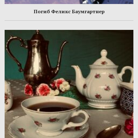
Погиб Феликс Баумгартнер