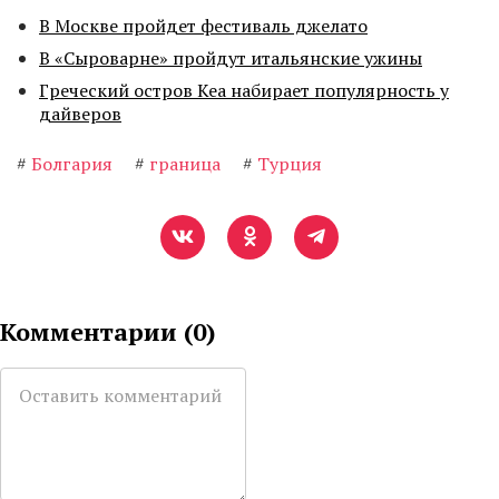
В Москве пройдет фестиваль джелато
В «Сыроварне» пройдут итальянские ужины
Греческий остров Кеа набирает популярность у
дайверов
#
Болгария
#
граница
#
Турция
Комментарии (
0
)