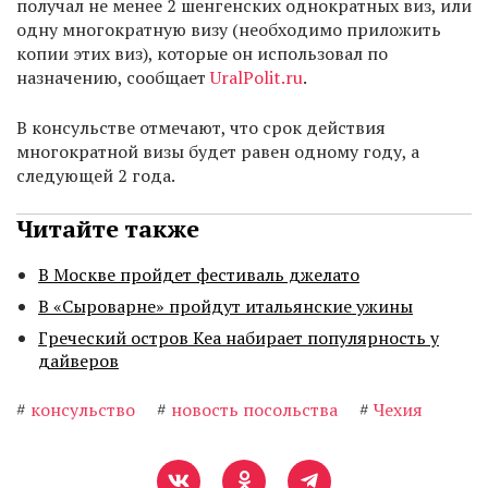
получал не менее 2 шенгенских однократных виз, или
одну многократную визу (необходимо приложить
копии этих виз), которые он использовал по
назначению, сообщает
UralPolit.ru
.
В консульстве отмечают, что срок действия
многократной визы будет равен одному году, а
следующей 2 года.
Читайте также
В Москве пройдет фестиваль джелато
В «Сыроварне» пройдут итальянские ужины
Греческий остров Кеа набирает популярность у
дайверов
#
консульство
#
новость посольства
#
Чехия