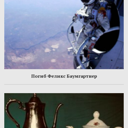
Погиб Феликс Баумгартнер