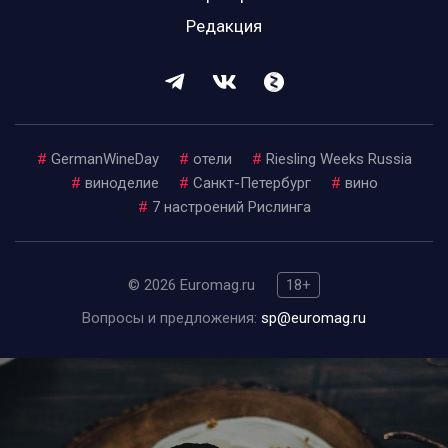
Редакция
#
GermanWineDay
#
отели
#
Riesling Weeks Russia
#
виноделие
#
Санкт-Петербург
#
вино
#
7 настроений Рислинга
© 2026 Euromag.ru
18+
Вопросы и предложения:
sp@euromag.ru