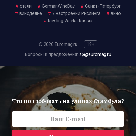
#
отели
#
GermanWineDay
#
Санкт-Петербург
#
виноделие
#
7 настроений Рислинга
#
вино
#
Riesling Weeks Russia
© 2026 Euromag.ru
18+
Вопросы и предложения:
sp@euromag.ru
Что попробовать на улицах Стамбула?