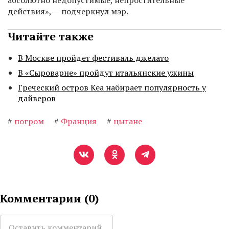
абсолютно недопустимые, непростительные
действия», — подчеркнул мэр.
Читайте также
В Москве пройдет фестиваль джелато
В «Сыроварне» пройдут итальянские ужины
Греческий остров Кеа набирает популярность у
дайверов
#
погром
#
Франция
#
цыгане
Комментарии (
0
)