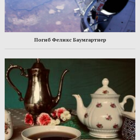
Погиб Феликс Баумгартнер