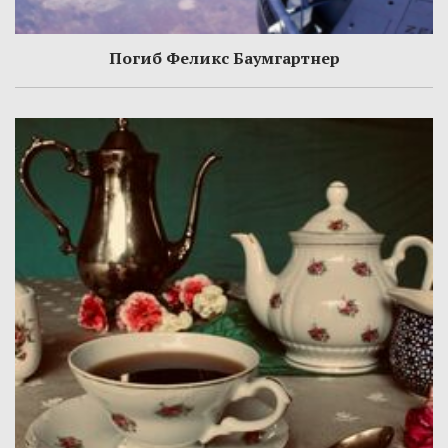
Погиб Феликс Баумгартнер