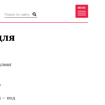
МЕНЮ
для
улинг
о
х — под