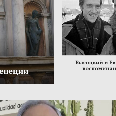
Высоцкий и Ев
воспомина
Венеции