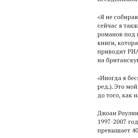
«Я не собираю
сейчас я так
романов под и
книги, котора
приводит РИА
на британску
«Иногда я бес
ред.). Это мо
до того, как 
Джоан Роулин
1997-2007 го
превышает 40