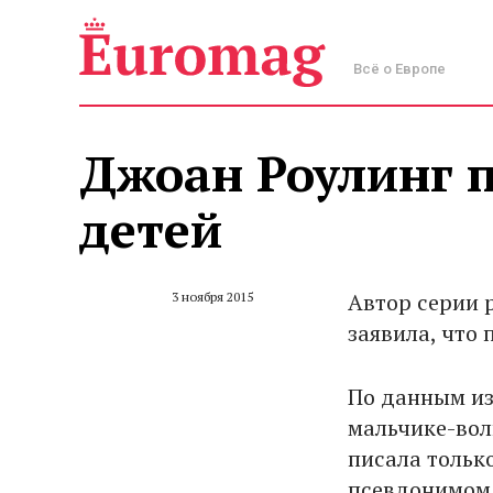
Всё о Европе
Джоан Роулинг 
детей
Автор серии 
3 ноября 2015
заявила, что
По данным и
мальчике-волш
писала тольк
псевдонимом 