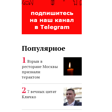
Популярное
Взрыв в
ресторане Москвы
признали
терактом
7 вечных цитат
Кличко