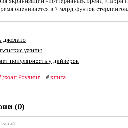
рия экранизации «поттерианы». Бренд «Гарри 
время оценивается в 7 млрд фунтов стерлингов
ь джелато
льянские ужины
ает популярность у дайверов
Джоан Роулинг
#
книга
ии (
0
)