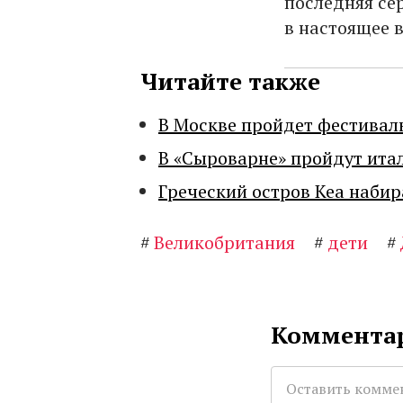
последняя се
в настоящее 
Читайте также
В Москве пройдет фестивал
В «Сыроварне» пройдут ита
Греческий остров Кеа набир
#
Великобритания
#
дети
#
Комментар