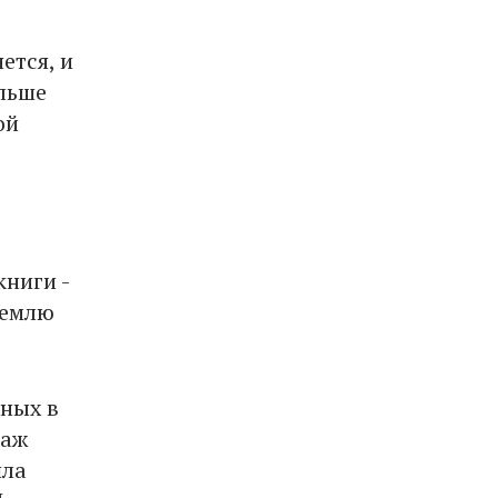
ется, и
ольше
ой
книги -
землю
нных в
раж
шла