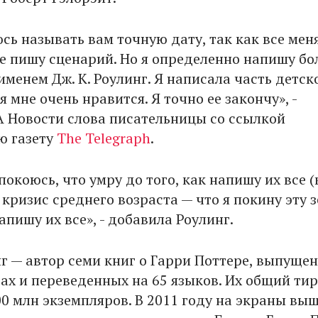
сь называть вам точную дату, так как все меня
же пишу сценарий. Но я определенно напишу б
менем Дж. К. Роулинг. Я написала часть детск
я мне очень нравится. Я точно ее закончу», -
 Новости слова писательницы со ссылкой
ю газету
The Telegraph
.
покоюсь, что умру до того, как напишу их все (
й кризис среднего возраста — что я покину эту 
напишу их все», - добавила Роулинг.
г — автор семи книг о Гарри Поттере, выпуще
дах и переведенных на 65 языков. Их общий ти
0 млн экземпляров. В 2011 году на экраны вы