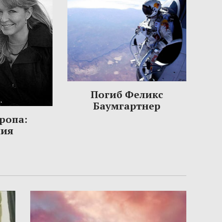
Погиб Феликс
Баумгартнер
ропа:
ния