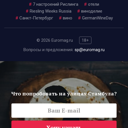
#
7 настроений Рислинга
#
отели
#
Riesling Weeks Russia
#
виноделие
#
Санкт-Петербург
#
вино
#
GermanWineDay
© 2026 Euromag.ru
18+
Вопросы и предложения:
sp@euromag.ru
Что попробовать на улицах Стамбула?
Хочу узнать