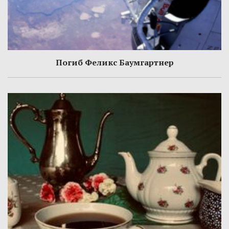
Погиб Феликс Баумгартнер