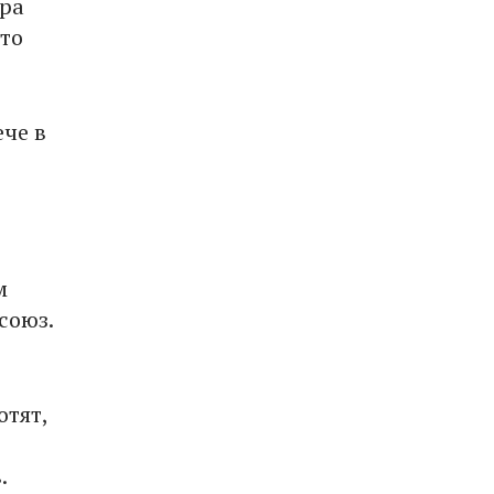
тра
что
ече в
з
м
союз.
отят,
.