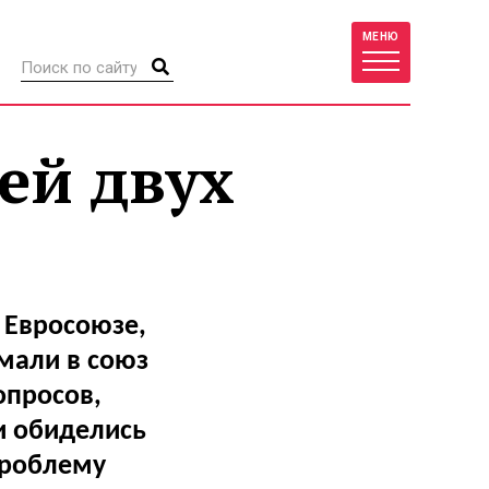
МЕНЮ
ей двух
 Евросоюзе,
умали в союз
опросов,
и обиделись
проблему