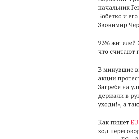
начальник Ге
Бобетко и его
Звонимир Чер
93% жителей 
что считают 
В минувшие в
акции протес
Загребе на у
держали в рук
уходи!», а та
Как пишет
EU
ход перегово