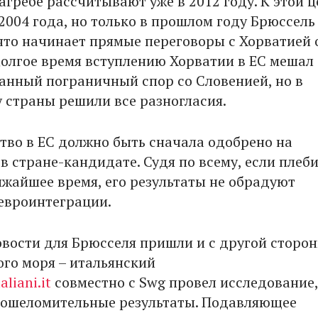
агребе рассчитывают уже в 2012 году. К этой ц
2004 года, но только в прошлом году Брюссель
что начинает прямые переговоры с Хорватией 
Долгое время вступлению Хорватии в ЕС мешал
анный пограничный спор со Словенией, но в
 страны решили все разногласия.
тво в ЕС должно быть сначала одобрено на
в стране-кандидате. Судя по всему, если плеб
ижайшее время, его результаты не обрадуют
евроинтеграции.
вости для Брюсселя пришли и с другой сторо
го моря – итальянский
aliani.it
совместно с Swg провел исследование,
 ошеломительные результаты. Подавляющее