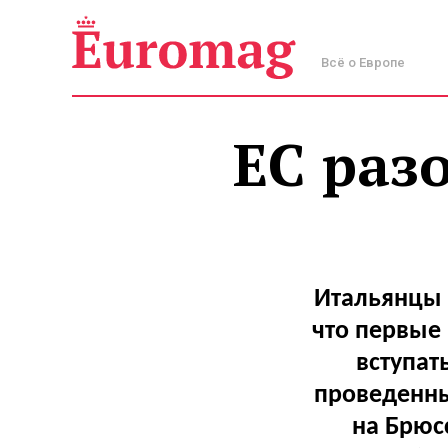
Всё о Европе
ЕС раз
Итальянцы 
что первые 
вступат
проведенны
на Брюс