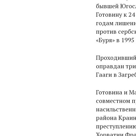
бывшей Югосл
Готовину к 2
годам лишени
против сербс
«Буря» в 1995
Проходивший 
оправдан три
Гааги в Загре
Готовина и М
совместном п
насильственн
района Краин
преступлению
Хорватии Фра