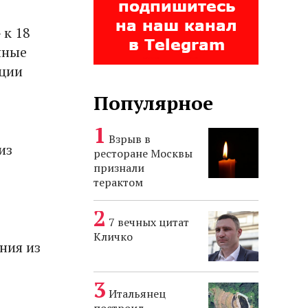
 к 18
нные
ации
Популярное
Взрыв в
из
ресторане Москвы
признали
терактом
7 вечных цитат
Кличко
ния из
Итальянец