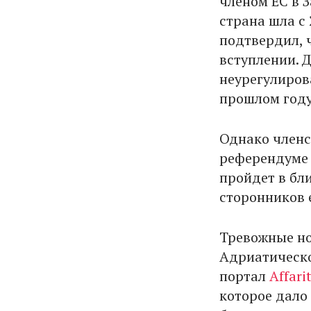
членом ЕС в З
страна шла с 
подтвердил, 
вступлении. 
неурегулиров
прошлом году
Однако членс
референдуме 
пройдет в бл
сторонников 
Тревожные но
Адриатическо
портал
Affarit
которое дало