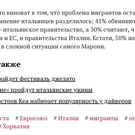
то виноват в том, что проблема мигрантов ост
мнение итальянцев разделилось: 41% обвиняют
– итальянское правительство, а 30% считают, ч
а и ЕС, и правительства Италии. Кстати, 50% ж
 в сложной ситуации самого Марони.
также
ройдет фестиваль джелато
не» пройдут итальянские ужины
остров Кеа набирает популярность у дайверов
ста
#
Евросоюз
#
Италия
#
мигранты
#
о
#
Хорватия