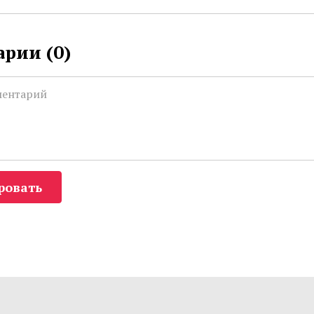
рии (
0
)
ровать