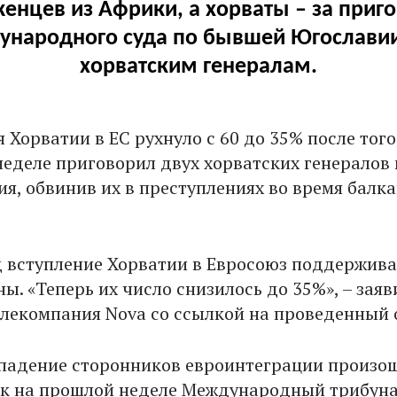
енцев из Африки, а хорваты – за приг
народного суда по бывшей Югослави
хорватским генералам.
Хорватии в ЕС рухнуло с 60 до 35% после того
неделе приговорил двух хорватских генералов 
, обвинив их в преступлениях во время балк
 вступление Хорватии в Евросоюз поддержив
ы. «Теперь их число снизилось до 35%», – заяв
елекомпания Nova со ссылкой на проведенный 
 падение сторонников евроинтеграции произо
как на прошлой неделе Международный трибуна