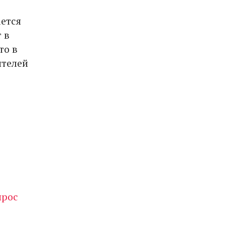
ается
 в
то в
ителей
прос