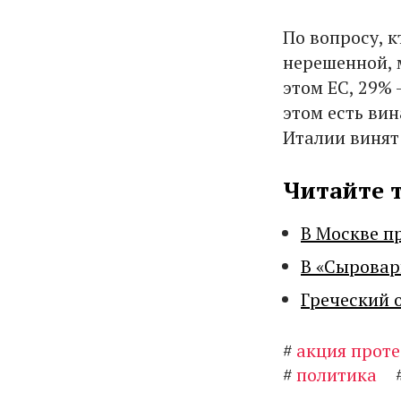
По вопросу, к
нерешенной, 
этом ЕС, 29% 
этом есть вин
Италии винят
Читайте 
В Москве п
В «Сыровар
Греческий 
#
акция проте
#
политика