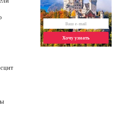
ели
о
Хочу узнать
исцит
ны