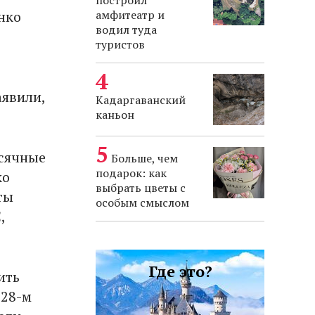
построил
нко
амфитеатр и
водил туда
туристов
аявили,
Кадаргаванский
каньон
сячные
Больше, чем
подарок: как
ко
выбрать цветы с
ты
особым смыслом
,
Где это?
ить
 28-м