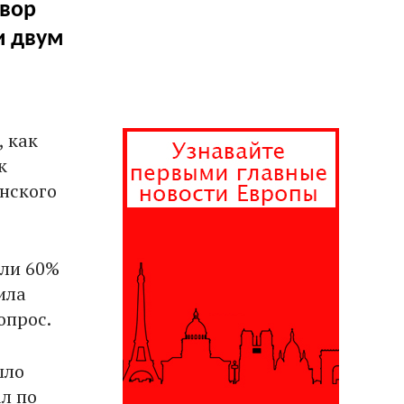
овор
и двум
, как
к
анского
али 60%
ила
опрос.
шло
л по