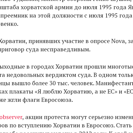
нштаба хорватской армии до июля 1995 года Я
 преемник на этой должности с июля 1995 года
венко.
Хорватии, принявших участие в опросе Nova, з
приговор суда несправедливым.
ыходные в городах Хорватии прошли многоты
та недовольных вердиктом суда. В одном толь
лицы вышло более 30 тыс. человек. Манифестан
ах плакаты «Я люблю Хорватию, а не ЕС» и «ЕС
кже жгли флаги Евросоюза.
observer
, акции протеста могут серьезно измен
ров по вступлению Хорватии в Евросоюз. Стать