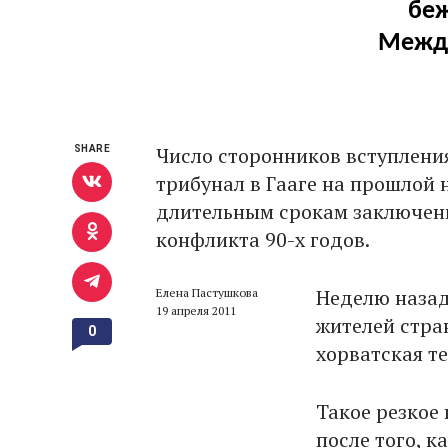
беж
Между
Число сторонников вступления 
SHARE
трибунал в Гааге на прошлой 
длительным срокам заключения
конфликта 90-х годов.
Неделю назад
Елена Пастушкова
19 апреля 2011
жителей стран
0
хорватская т
Такое резкое
после того, 