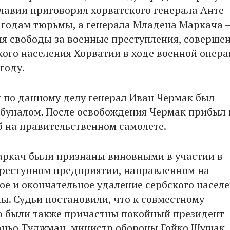
авии приговорил хорватского генерала Анте
4 годам тюрьмы, а генерала Младена Маркача –
я свободы за военные преступления, соверше
кого населения Хорватии в ходе военной опер
 году.
по данному делу генерал Иван Чермак был
буналом. После освобождения Чермак прибыл 
б на правительственном самолете.
аркач были признаны виновными в участии в
реступном предприятии, направленном на
ое и окончательное удаление сербского населе
ы. Судьи постановили, что к совместному
 были также причастны покойный президент
ньо Туджман, министр обороны Гойко Шушак,