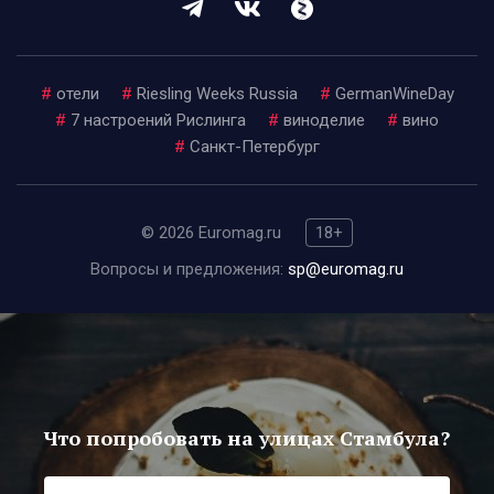
#
отели
#
Riesling Weeks Russia
#
GermanWineDay
#
7 настроений Рислинга
#
виноделие
#
вино
#
Санкт-Петербург
© 2026 Euromag.ru
18+
Вопросы и предложения:
sp@euromag.ru
Что попробовать на улицах Стамбула?