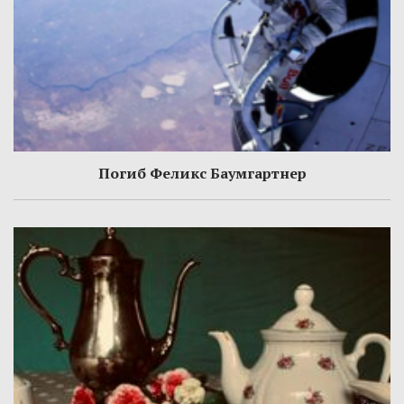
Погиб Феликс Баумгартнер