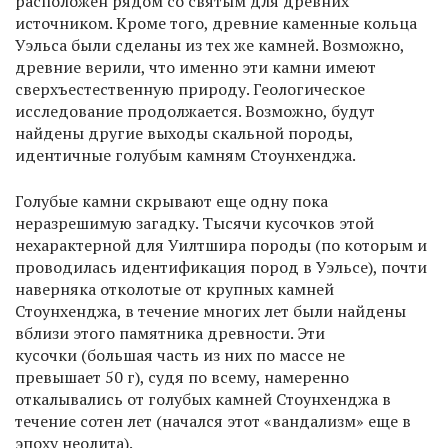
расположен рядом со святым для древних
источником. Кроме того, древние каменные кольца
Уэльса были сделаны из тех же камней. Возможно,
древние верили, что именно эти камни имеют
сверхъестественную природу. Геологическое
исследование продолжается. Возможно, будут
найдены другие выходы скальной породы,
идентичные голубым камням Стоунхенджа.
Голубые камни скрывают еще одну пока
неразрешимую загадку. Тысячи кусочков этой
нехарактерной для Уилтшира породы (по которым и
проводилась идентификация пород в Уэльсе), почти
наверняка отколотые от крупных камней
Стоунхенджа, в течение многих лет были найдены
вблизи этого памятника древности. Эти
кусочки (большая часть из них по массе не
превышает 50 г), судя по всему, намеренно
откалывались от голубых камней Стоунхенджа в
течение сотен лет (начался этот «вандализм» еще в
эпоху неолита).