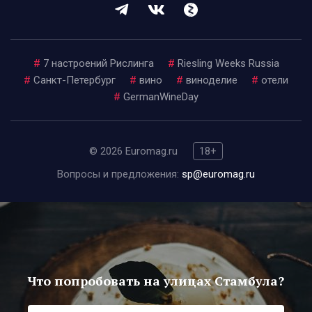
#
7 настроений Рислинга
#
Riesling Weeks Russia
#
Санкт-Петербург
#
вино
#
виноделие
#
отели
#
GermanWineDay
© 2026 Euromag.ru
18+
Вопросы и предложения:
sp@euromag.ru
Что попробовать на улицах Стамбула?