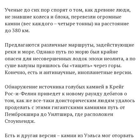
Ученые до сих пор спорят о том, как древние люди,
не знавшие колеса и блока, перевезли огромные
камни (вес каждого – четыре тонны) на расстояние
до 380 км.
Предлагаются различные маршруты, задействующие
реки и море. Однако путь по морю был крайне
опасен для несовершенных лодок эпохи неолита, а по
суше валуны пришлось бы «тащить» через горы.
Конечно, есть и антинаучные, инопланетные версии.
Обнаружение источника голубых камней в Крейг
Рос-и-Фелин приведет к новому раунду дебатов о
том, как же все-таки доисторическим людям удалось
проделать с этими гигантскими камнями путь от
Пемброкшира до Уилтшира, где расположен
Стоунхендж.
Есть и другая версия – камни из Уэльса мог оторвать