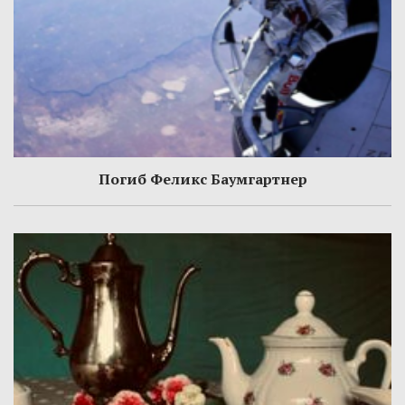
Погиб Феликс Баумгартнер