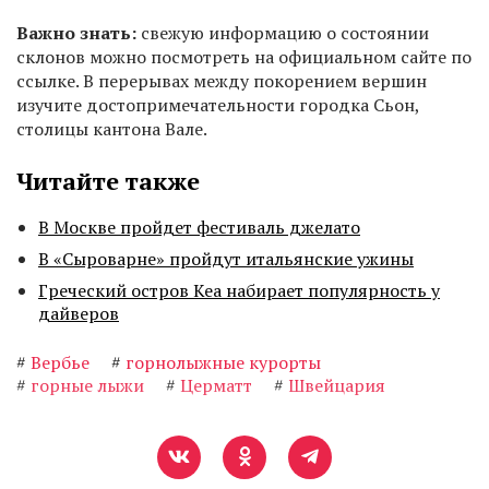
Важно знать:
свежую информацию о состоянии
склонов можно посмотреть на официальном сайте по
ссылке. В перерывах между покорением вершин
изучите достопримечательности городка Сьон,
столицы кантона Вале.
Читайте также
В Москве пройдет фестиваль джелато
В «Сыроварне» пройдут итальянские ужины
Греческий остров Кеа набирает популярность у
дайверов
#
Вербье
#
горнолыжные курорты
#
горные лыжи
#
Церматт
#
Швейцария