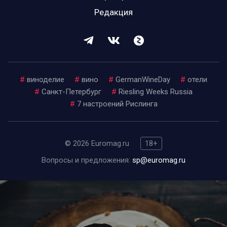
Редакция
#
виноделие
#
вино
#
GermanWineDay
#
отели
#
Санкт-Петербург
#
Riesling Weeks Russia
#
7 настроений Рислинга
© 2026 Euromag.ru
18+
Вопросы и предложения:
sp@euromag.ru