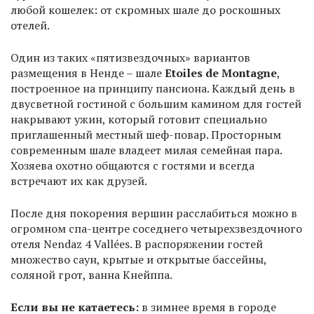
любой кошелек: от скромных шале до роскошных
отелей.
Один из таких «пятизвездочных» вариантов
размещения в Ненде – шале
Etoiles de Montagne
,
построенное на принципу пансиона. Каждый день в
двусветной гостиной с большим камином для гостей
накрывают ужин, который готовит специально
приглашенный местный шеф-повар. Просторным
современным шале владеет милая семейная пара.
Хозяева охотно общаются с гостями и всегда
встречают их как друзей.
После дня покорения вершин расслабиться можно в
огромном спа-центре соседнего четырехзвездочного
отеля Nendaz 4 Vallées. В распоряжении гостей
множество саун, крытые и открытые бассейны,
соляной грот, ванна Кнейппа.
Если вы не катаетесь:
в зимнее время в городе