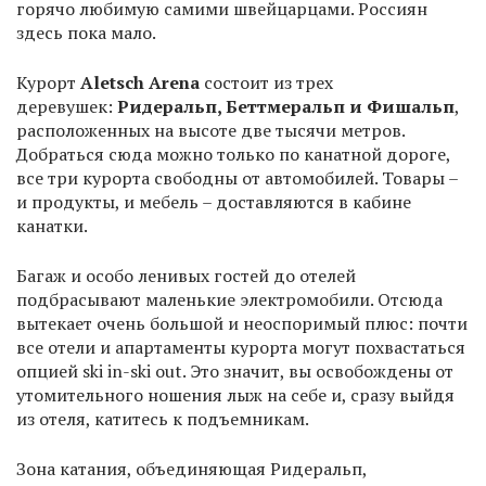
горячо любимую самими швейцарцами. Россиян
здесь пока мало.
Курорт
Aletsch
Arena
состоит из трех
деревушек:
Ридеральп, Беттмеральп и Фишальп
,
расположенных на высоте две тысячи метров.
Добраться сюда можно только по канатной дороге,
все три курорта свободны от автомобилей. Товары –
и продукты, и мебель – доставляются в кабине
канатки.
Багаж и особо ленивых гостей до отелей
подбрасывают маленькие электромобили. Отсюда
вытекает очень большой и неоспоримый плюс: почти
все отели и апартаменты курорта могут похвастаться
опцией ski in-ski out. Это значит, вы освобождены от
утомительного ношения лыж на себе и, сразу выйдя
из отеля, катитесь к подъемникам.
Зона катания, объединяющая Ридеральп,