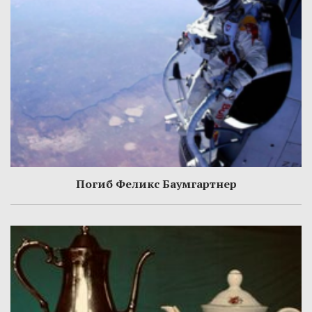
Погиб Феликс Баумгартнер