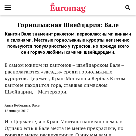
Горнолыжная Швейцария: Вале
Кантон Вале знаменит раклетом, первоклассными винами
и склонами. Местные горнолыжные курорты неизменно
пользуются популярностью у туристов, но прежде всего
они горячо любимы самими швейцарцами.
В
самом южном из кантонов – швейцарском Вале –
располагаются «звезды» среди горнолыжных
курортов: Церматт, Кран-Монтана и Вербье. В этом
кантоне находится гора, ставшая символом
Швейцарии, ­– Маттерхорн.
Анна Бебекина, Вале
18 января 2017
И о Церматте, и о Кран-Монтана написано немало.
Однако есть в Вале места не менее прекрасные, но
гораздо менее раскрученные. О них мы вам и