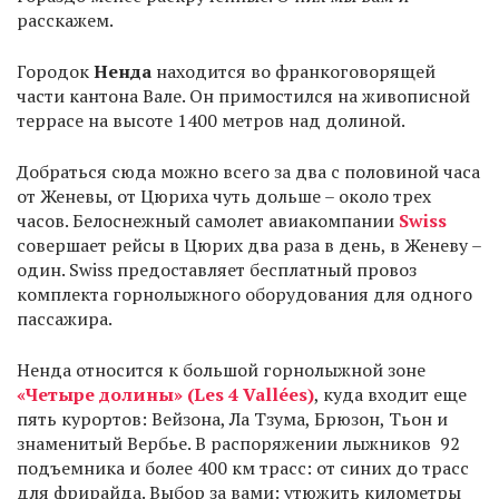
расскажем.
Городок
Ненда
находится во франкоговорящей
части кантона Вале. Он примостился на живописной
террасе на высоте 1400 метров над долиной.
Добраться сюда можно всего за два с половиной часа
от Женевы, от Цюриха чуть дольше – около трех
часов. Белоснежный самолет авиакомпании
Swiss
совершает рейсы в Цюрих два раза в день, в Женеву –
один. Swiss предоставляет бесплатный провоз
комплекта горнолыжного оборудования для одного
пассажира.
Ненда относится к большой горнолыжной зоне
«Четыре долины» (Les 4 Vallées)
, куда входит еще
пять курортов: Вейзона, Ла Тзума, Брюзон, Тьон и
знаменитый Вербье. В распоряжении лыжников 92
подъемника и более 400 км трасс: от синих до трасс
для фрирайда. Выбор за вами: утюжить километры