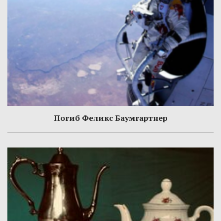
Погиб Феликс Баумгартнер