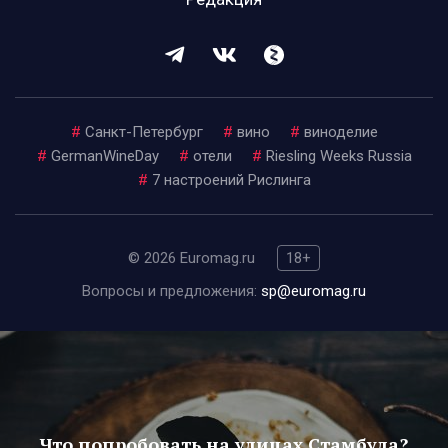
#
Санкт-Петербург
#
вино
#
виноделие
#
GermanWineDay
#
отели
#
Riesling Weeks Russia
#
7 настроений Рислинга
© 2026 Euromag.ru
18+
Вопросы и предложения:
sp@euromag.ru
Что попробовать на улицах Стамбула?