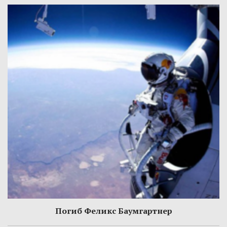
Погиб Феликс Баумгартнер