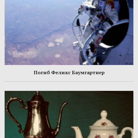
Погиб Феликс Баумгартнер