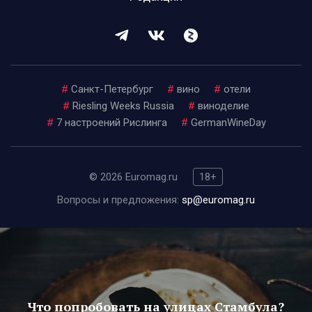
#
Санкт-Петербург
#
вино
#
отели
#
Riesling Weeks Russia
#
виноделие
#
7 настроений Рислинга
#
GermanWineDay
© 2026 Euromag.ru
18+
Вопросы и предложения:
sp@euromag.ru
Что попробовать на улицах Стамбула?