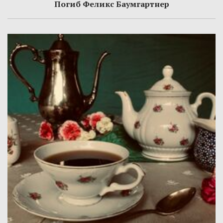
Погиб Феликс Баумгартнер