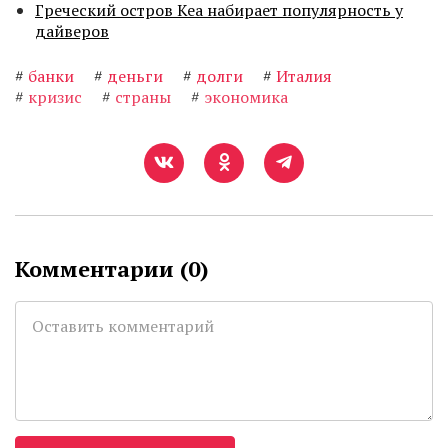
Греческий остров Кеа набирает популярность у
дайверов
#
банки
#
деньги
#
долги
#
Италия
#
кризис
#
страны
#
экономика
Комментарии (
0
)