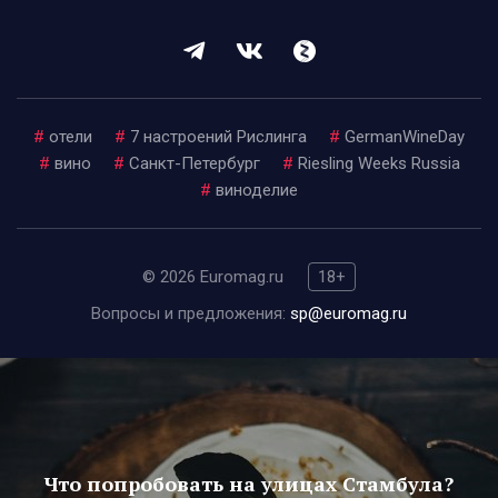
#
отели
#
7 настроений Рислинга
#
GermanWineDay
#
вино
#
Санкт-Петербург
#
Riesling Weeks Russia
#
виноделие
© 2026 Euromag.ru
18+
Вопросы и предложения:
sp@euromag.ru
Что попробовать на улицах Стамбула?