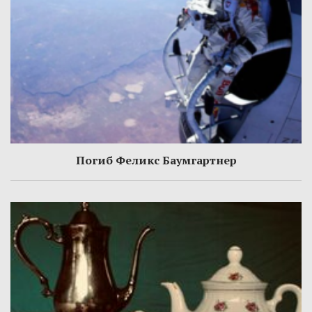
Погиб Феликс Баумгартнер