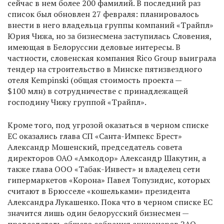
сейчас в нем более 200 фамилий. В последний раз
список был обновлен 27 февраля: планировалось
внести в него владельца группы компаний «Трайпл»
Юрия Чижа, но за бизнесмена заступилась Словения,
имеющая в Белоруссии деловые интересы. В
частности, словенская компания Rico Group выиграла
тендер на строительство в Минске пятизвездного
отеля Kempinski (общая стоимость проекта —
$100 млн) в сотрудничестве с принадлежащей
господину Чижу группой «Трайпл».
Кроме того, под угрозой оказаться в черном списке
ЕС оказались глава СП «Санта-Импекс Брест»
Александр Мошенский, председатель совета
директоров ОАО «Амкодор» Александр Шакутин, а
также глава ООО «Табак-Инвест» и владелец сети
гипермаркетов «Корона» Павел Топузидис, которых
считают в Брюсселе «кошельками» президента
Александра Лукашенко. Пока что в черном списке ЕС
значится лишь один белорусский бизнесмен —