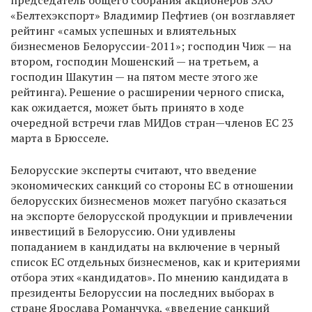
председатель общего собрания акционеров ЗАО
«Белтехэкспорт» Владимир Пефтиев (он возглавляет
рейтинг «самых успешных и влиятельных
бизнесменов Белоруссии-2011»; господин Чиж — на
втором, господин Мошенский — на третьем, а
господин Шакутин — на пятом месте этого же
рейтинга). Решение о расширении черного списка,
как ожидается, может быть принято в ходе
очередной встречи глав МИДов стран—членов ЕС 23
марта в Брюсселе.
Белорусские эксперты считают, что введение
экономических санкций со стороны ЕС в отношении
белорусских бизнесменов может пагубно сказаться
на экспорте белорусской продукции и привлечении
инвестиций в Белоруссию. Они удивлены
попаданием в кандидаты на включение в черный
список ЕС отдельных бизнесменов, как и критериями
отбора этих «кандидатов». По мнению кандидата в
президенты Белоруссии на последних выборах в
стране Ярослава Романчука, «введение санкций