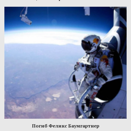
Погиб Феликс Баумгартнер