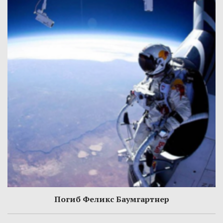
Погиб Феликс Баумгартнер