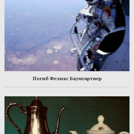
Погиб Феликс Баумгартнер