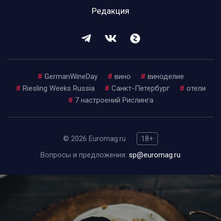
Редакция
#
GermanWineDay
#
вино
#
виноделие
#
Riesling Weeks Russia
#
Санкт-Петербург
#
отели
#
7 настроений Рислинга
© 2026 Euromag.ru
18+
Вопросы и предложения:
sp@euromag.ru