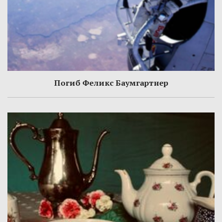
Погиб Феликс Баумгартнер