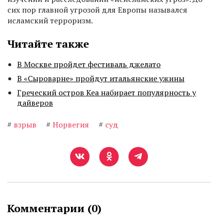
сих пор главной угрозой для Европы назывался
исламский терроризм.
Читайте также
В Москве пройдет фестиваль джелато
В «Сыроварне» пройдут итальянские ужины
Греческий остров Кеа набирает популярность у
дайверов
#
взрыв
#
Норвегия
#
суд
Комментарии (
0
)