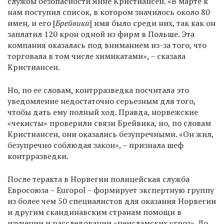
службы безопасности Янне Кристиансен. «В марте к
нам поступил список, в котором значилось около 80
имен, и его [
Брейвика
] имя было среди них, так как он
заплатил 120 крон одной из фирм в Польше. Эта
компания оказалась под вниманием из-за того, что
торговала в том числе химикатами», – сказала
Кристиансен.
Но, по ее словам, контрразведка посчитала это
уведомление недостаточно серьезным для того,
чтобы дать ему полный ход. Правда, норвежские
«чекисты» проверили связи Брейвика, но, по словам
Кристиансен, они оказались безупречными. «Он жил,
безупречно соблюдая закон», – признала шеф
контрразведки.
После теракта в Норвегии полицейская служба
Евросоюза – Europol – формирует экспертную группу
из более чем 50 специалистов для оказания Норвегии
и другим скандинавским странам помощи в
изучении и расследовании «неисламских угроз». До