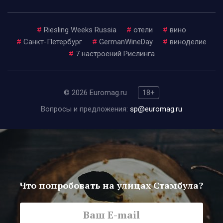
#
Riesling Weeks Russia
#
отели
#
вино
#
Санкт-Петербург
#
GermanWineDay
#
виноделие
#
7 настроений Рислинга
© 2026 Euromag.ru
18+
Вопросы и предложения:
sp@euromag.ru
Что попробовать на улицах Стамбула?