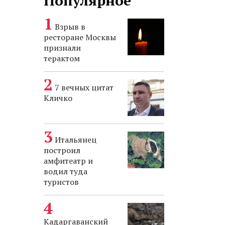
Популярное
Взрыв в
ресторане Москвы
признали
терактом
7 вечных цитат
Кличко
Итальянец
построил
амфитеатр и
водил туда
туристов
Кадаргаванский