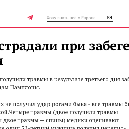
страдали при забег
и
получили травмы в результате третьего дня за
цам Памплоны.
их не получил удар рогами быка - все травмы 
ой.Четыре травмы (двое получили травмы
и двое травмы — спины) медики оценивают
еще один 52-летний мужчина получил черепно-