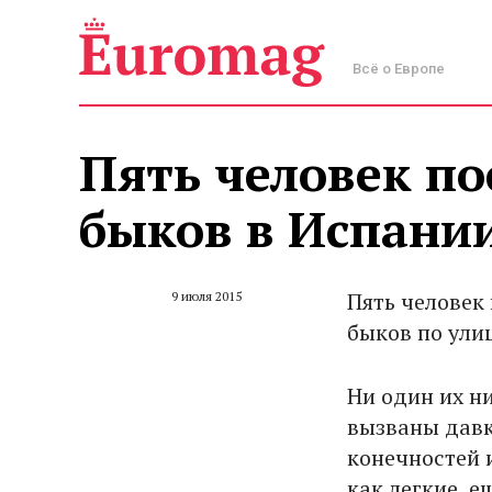
Всё о Европе
Пять человек по
быков в Испани
Пять человек 
9 июля 2015
быков по ули
Ни один их н
вызваны давк
конечностей 
как легкие, 