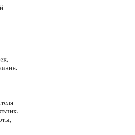
ей
ек,
чанин.
ителя
льник.
рты,