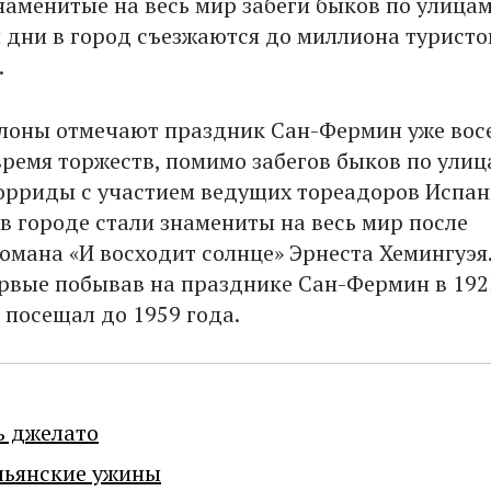
знаменитые на весь мир забеги быков по улицам
и дни в город съезжаются до миллиона туристо
.
лоны отмечают праздник Сан-Фермин уже вос
время торжеств, помимо забегов быков по улиц
орриды с участием ведущих тореадоров Испан
 в городе стали знамениты на весь мир после
омана «И восходит солнце» Эрнеста Хемингуэя
ервые побывав на празднике Сан-Фермин в 1923
 посещал до 1959 года.
ь джелато
льянские ужины