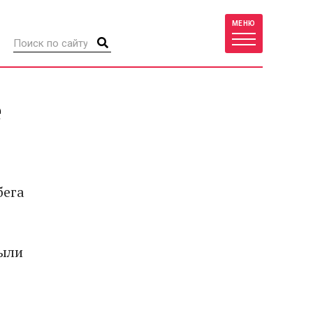
МЕНЮ
е
бега
были