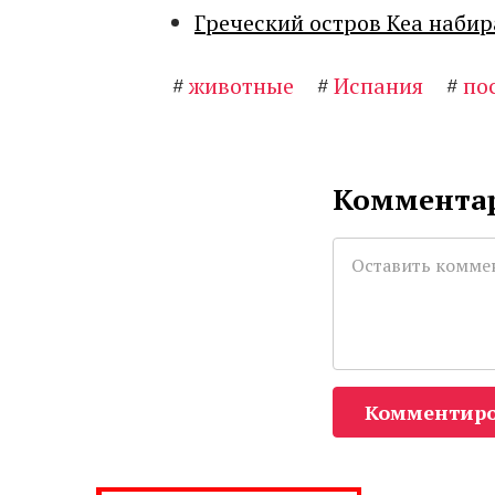
Греческий остров Кеа набир
#
животные
#
Испания
#
по
Комментар
Комментиро