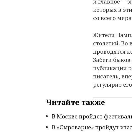
и главное — 
которых в эт
со всего мира
Жители Памп
столетий. Во 
проводятся к
Забеги быков
публикации р
писатель, вп
регулярно его
Читайте также
В Москве пройдет фестивал
В «Сыроварне» пройдут ита