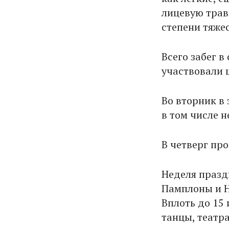
лицевую трав
степени тяжес
Всего забег в
участвовали 
Во вторник в 
в том числе 
В четверг пр
Неделя празд
Памплоны и Н
Вплоть до 15
танцы, театр