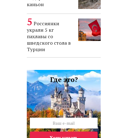
каньон
Россиянки
украли 5 кг
пахлавы со
шведского стола в
Турции
Где это?
Хочу узнать