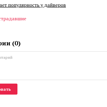
ает популярность у дайверов
страдавшие
ии (
0
)
вать