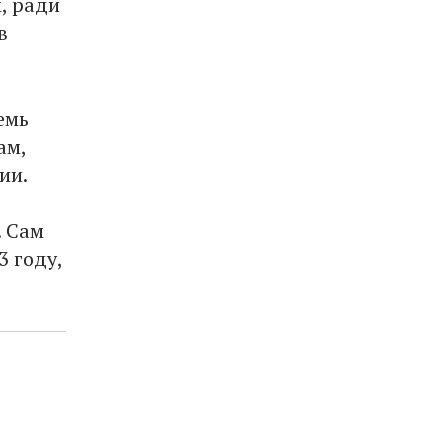
, ради
в
емь
ам,
ии.
. Сам
 году,