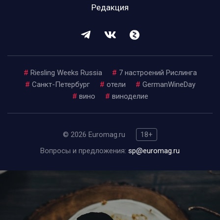
Редакция
#
Riesling Weeks Russia
#
7 настроений Рислинга
#
Санкт-Петербург
#
отели
#
GermanWineDay
#
вино
#
виноделие
© 2026 Euromag.ru
18+
Вопросы и предложения:
sp@euromag.ru