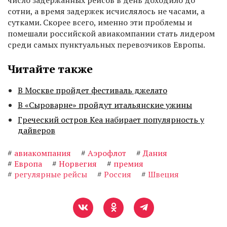
число задержанных рейсов в день доходило до
сотни, а время задержек исчислялось не часами, а
сутками. Скорее всего, именно эти проблемы и
помешали российской авиакомпании стать лидером
среди самых пунктуальных перевозчиков Европы.
Читайте также
В Москве пройдет фестиваль джелато
В «Сыроварне» пройдут итальянские ужины
Греческий остров Кеа набирает популярность у
дайверов
#
авиакомпания
#
Аэрофлот
#
Дания
#
Европа
#
Норвегия
#
премия
#
регулярные рейсы
#
Россия
#
Швеция