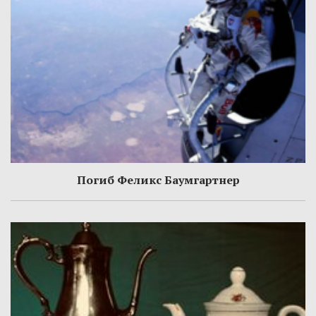
Погиб Феликс Баумгартнер