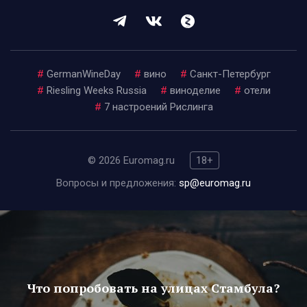
#
GermanWineDay
#
вино
#
Санкт-Петербург
#
Riesling Weeks Russia
#
виноделие
#
отели
#
7 настроений Рислинга
© 2026 Euromag.ru
18+
Вопросы и предложения:
sp@euromag.ru
Что попробовать на улицах Стамбула?