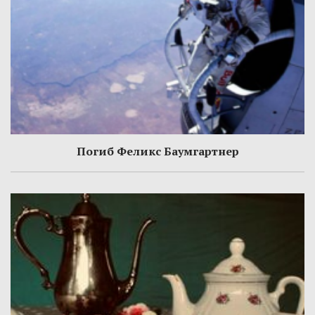
Погиб Феликс Баумгартнер