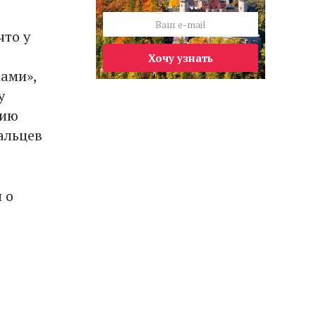
что у
Хочу узнать
ами»,
у
лию
альцев
 о