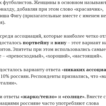
х футболистов. Женщины в основном называю
налду, добавляя при этом слово «красавчик»,
иша Фигу (прилагательные вместе с именем не
я).
 среди ассоциаций, которые наиболее четко о
досталось
портвейну
и
вину
– этот вариант н
нтов. Эпитеты при этом использовались самые
 – «превосходный», «хороший», «настоящий».
досталось варианту ответа «
никаких ассоци
 10% россиян. Респонденты признались, что «м
угалии».
и ответы
«жарко/тепло»
и
«солнце»
. Вместе с
иациями россияне часто употребляют слова