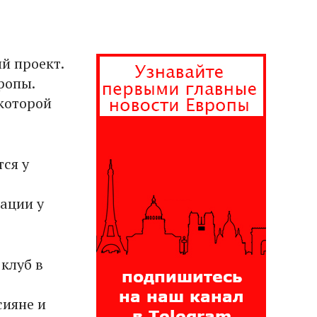
й проект.
ропы.
 которой
ся у
иации у
клуб в
сияне и