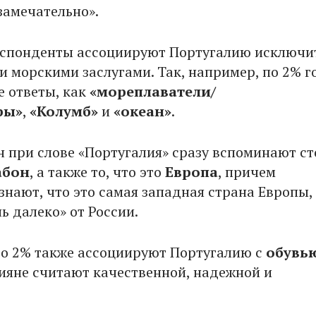
замечательно».
еспонденты ассоциируют Португалию исключи
и морскими заслугами. Так, например, по 2% г
е ответы, как
«мореплаватели/
ры»
,
«Колумб»
и
«океан»
.
н при слове «Португалия» сразу вспоминают с
абон
, а также то, что это
Европа
, причем
знают, что это самая западная страна Европы,
ь далеко» от России.
то 2% также ассоциируют Португалию с
обувь
ияне считают качественной, надежной и