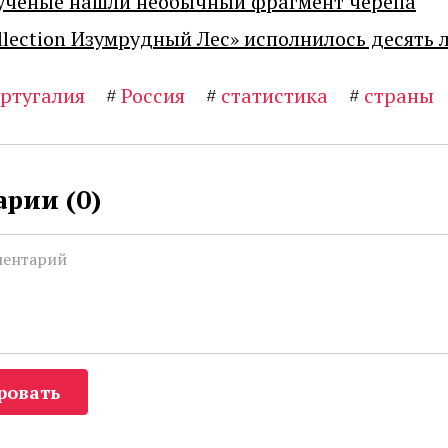
ученые нашли необычный фрагмент черепа
llection Изумрудный Лес» исполнилось десять 
ртугалия
#
Россия
#
статистика
#
страны
рии (
0
)
ровать