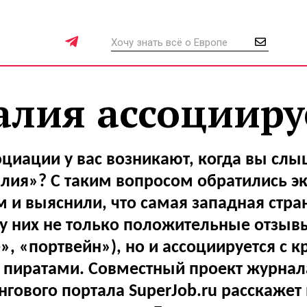
лия ассоциируе
оциации у вас возникают, когда вы слы
лия»? С таким вопросом обратились э
 и выяснили, что самая западная стра
у них не только положительные отзыв
», «портвейн»), но и ассоциируется с к
 пиратами. Совместный проект журн
нгового портала SuperJob.ru расскажет 