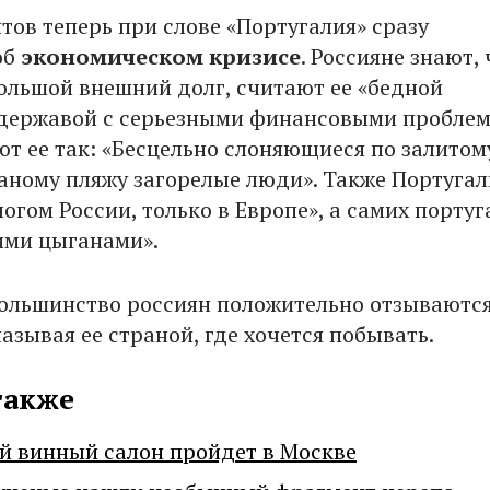
тов теперь при слове «Португалия» сразу
об
экономическом кризисе
. Россияне знают, 
ольшой внешний долг, считают ее «бедной
державой с серьезными финансовыми проблем
ют ее так: «Бесцельно слоняющиеся по залитом
аному пляжу загорелые люди». Также Португа
огом России, только в Европе», а самих португ
ими цыганами».
большинство россиян положительно отзываются
азывая ее страной, где хочется побывать.
также
й винный салон пройдет в Москве