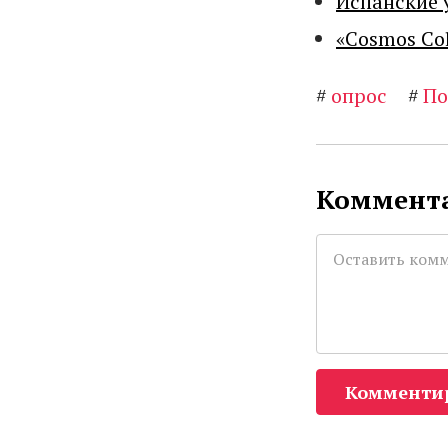
Испанские 
«Cosmos Co
#
опрос
#
По
Коммента
Комменти