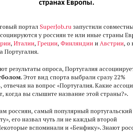
странах Европы.
говый портал
SuperJob.ru
запустили совместны
социируются у россиян те или иные страны Ев
рии
,
Италии
,
Греции
,
Финляндии
и
Австрии
, о
а Португалия.
ют результаты опроса, Португалия ассоциирует
тболом
. Этот вид спорта выбрали сразу 22%
, отвечая на вопрос «Португалия. Какие ассоц
т, когда вы слышите название этой страны?».
там россиян, самый популярный португальский 
ту», его назвал чуть ли не каждый второй
Некоторые вспоминали и «Бенфику». Знают рос