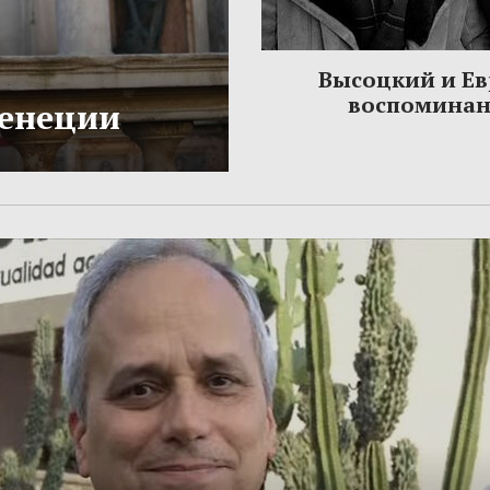
Высоцкий и Ев
воспомина
Венеции