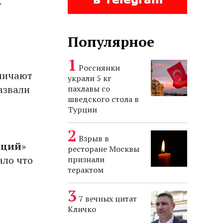
т
Популярное
Россиянки
тличают
украли 5 кг
азвали
пахлавы со
шведского стола в
Турции
Взрыв в
аций
»
ресторане Москвы
ало что
признали
терактом
7 вечных цитат
Кличко