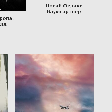
Погиб Феликс
Баумгартнер
ропа:
ния