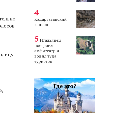
тельно
Кадаргаванский
каньон
олосов
Итальянец
построил
амфитеатр и
толицу
водил туда
туристов
Где это?
ю
,