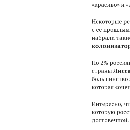
«красиво» и «
Некоторые р
с ее прошлым
набрали таки
колонизато
По 2% россия
страны
Лисс
большинство 
которая «очен
Интересно, ч
которую росс
долговечной.