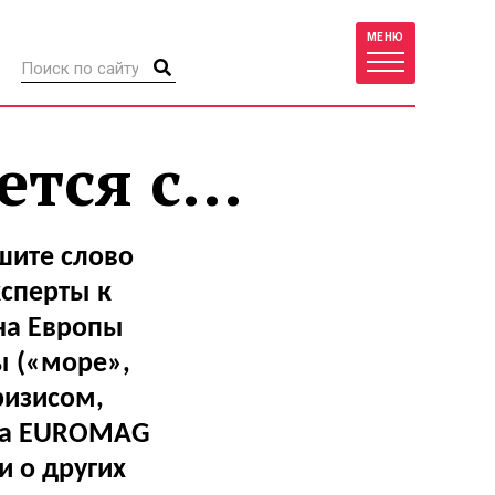
МЕНЮ
тся с...
шите слово
ксперты к
на Европы
ы («море»,
ризисом,
ала EUROMAG
и о других