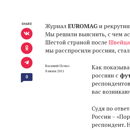
Журнал
EUROMAG
и рекрутин
SHARE
Мы решили выяснить, с чем ас
Шестой страной после
Швейца
мы расспросили россиян, стал
Как показыва
Василий Печко
8 июня 2011
россиян с
фу
0
респондентов
вас возникаю
Судя по отве
России – «Пор
респондент. 