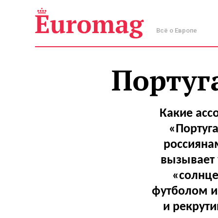
Всё о Европе
Португа
Какие асс
«Португа
россиянам
вызывает 
«солнце
футболом и
и рекрути