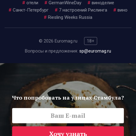
#
отели
#
GermanWineDay
#
виноделие
#
Санкт-Петербург
#
7 настроений Рислинга
#
вино
#
Riesling Weeks Russia
© 2026 Euromag.ru
18+
Вопросы и предложения:
sp@euromag.ru
Что попробовать на улицах Стамбула?
Хочу узнать