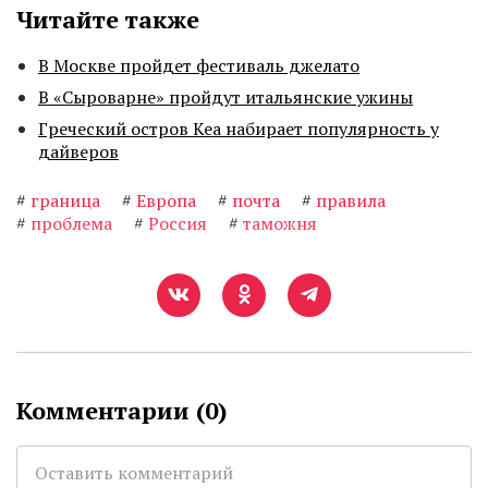
Читайте также
В Москве пройдет фестиваль джелато
В «Сыроварне» пройдут итальянские ужины
Греческий остров Кеа набирает популярность у
дайверов
#
граница
#
Европа
#
почта
#
правила
#
проблема
#
Россия
#
таможня
Комментарии (
0
)