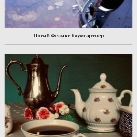
Погиб Феликс Баумгартнер