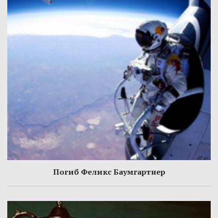
Погиб Феликс Баумгартнер