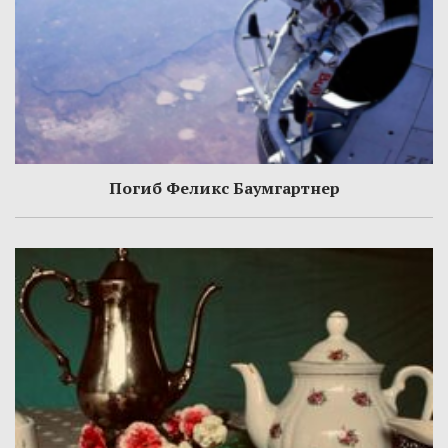
Погиб Феликс Баумгартнер