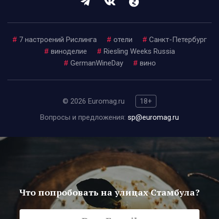
#
7 настроений Рислинга
#
отели
#
Санкт-Петербург
#
виноделие
#
Riesling Weeks Russia
#
GermanWineDay
#
вино
© 2026 Euromag.ru
18+
Вопросы и предложения:
sp@euromag.ru
Что попробовать на улицах Стамбула?