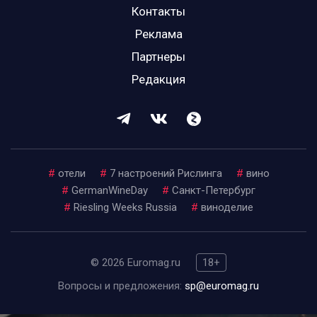
Контакты
Реклама
Партнеры
Редакция
#
отели
#
7 настроений Рислинга
#
вино
#
GermanWineDay
#
Санкт-Петербург
#
Riesling Weeks Russia
#
виноделие
© 2026 Euromag.ru
18+
Вопросы и предложения:
sp@euromag.ru