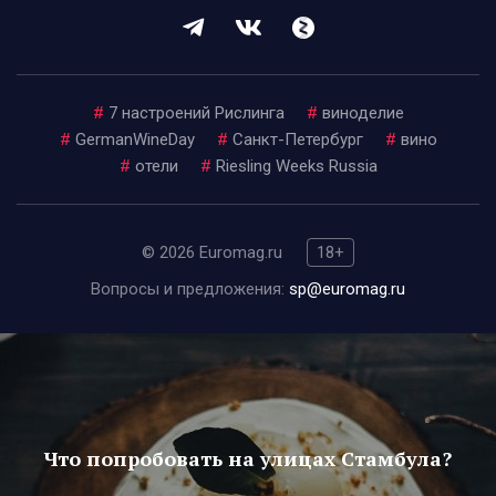
#
7 настроений Рислинга
#
виноделие
#
GermanWineDay
#
Санкт-Петербург
#
вино
#
отели
#
Riesling Weeks Russia
© 2026 Euromag.ru
18+
Вопросы и предложения:
sp@euromag.ru
Что попробовать на улицах Стамбула?