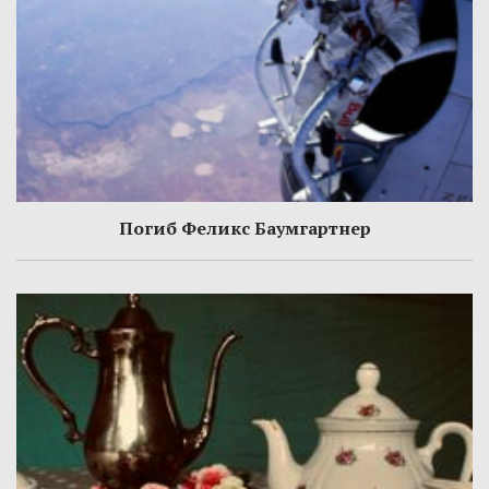
Погиб Феликс Баумгартнер