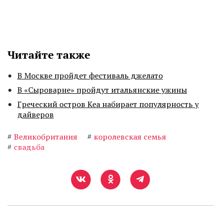
Читайте также
В Москве пройдет фестиваль джелато
В «Сыроварне» пройдут итальянские ужины
Греческий остров Кеа набирает популярность у
дайверов
#
Великобритания
#
королевская семья
#
свадьба