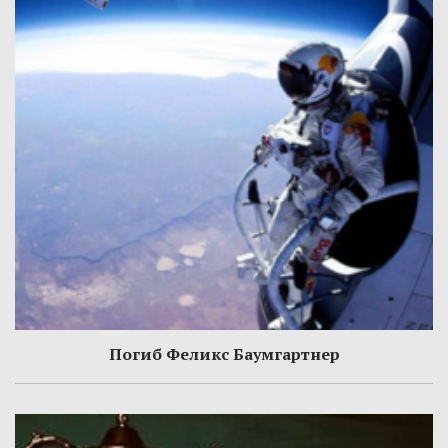
Погиб Феликс Баумгартнер