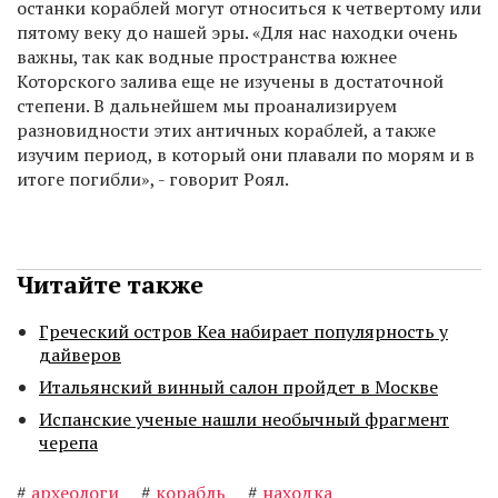
останки кораблей могут относиться к четвертому или
пятому веку до нашей эры. «Для нас находки очень
важны, так как водные пространства южнее
Которского залива еще не изучены в достаточной
степени. В дальнейшем мы проанализируем
разновидности этих античных кораблей, а также
изучим период, в который они плавали по морям и в
итоге погибли», - говорит Роял.
Читайте также
Греческий остров Кеа набирает популярность у
дайверов
Итальянский винный салон пройдет в Москве
Испанские ученые нашли необычный фрагмент
черепа
#
археологи
#
корабль
#
находка