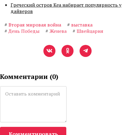
Греческий остров Кеа набирает популярность у
дайверов
#
Вторая мировая война
#
выставка
#
День Победы
#
Женева
#
Швейцария
Комментарии (
0
)
Комментировать