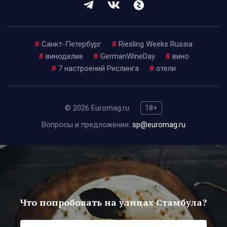
#
Санкт-Петербург
#
Riesling Weeks Russia
#
виноделие
#
GermanWineDay
#
вино
#
7 настроений Рислинга
#
отели
© 2026 Euromag.ru
18+
Вопросы и предложения:
sp@euromag.ru
Что попробовать на улицах Стамбула?