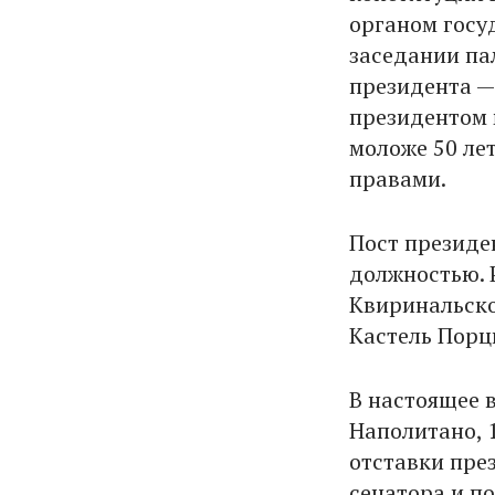
органом госу
заседании па
президента — 
президентом 
моложе 50 ле
правами.
Пост президе
должностью. 
Квиринальско
Кастель Порци
В настоящее 
Наполитано, 
отставки пре
сенатора и п