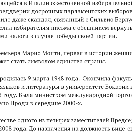
ющейся в Италии ожесточенной избирательно
реддверии досрочных парламентских выборов
мило даже скандал, связанный с Сильвио Берлу
слал избирателям письма с обещанием вернут
ми налоги в случае победы своей партии.
емьера Марио Монти, первая в истории женщ
жет стать символом единства страны.
родилась 9 марта 1948 года. Окончила факуль
языков и литературы в университете Боккони 
2 году. Была министром международной торго
ано Проди в середине 2000-х.
честве одного из четырех заместителей Предсе
 2008 года. До назначения на должность вице-