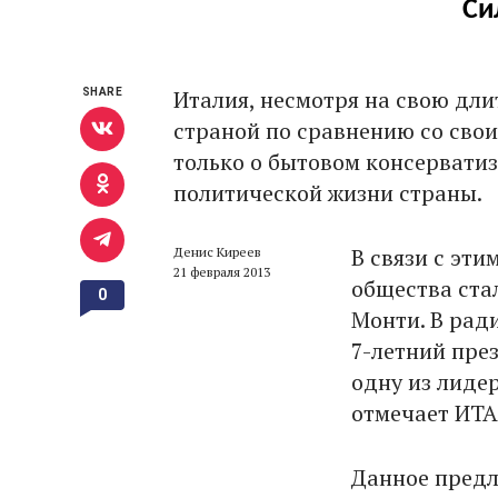
Си
Италия, несмотря на свою дл
SHARE
страной по сравнению со свои
только о бытовом консерватиз
политической жизни страны.
В связи с эт
Денис Киреев
21 февраля 2013
общества ста
0
Монти. В рад
7-летний пре
одну из лиде
отмечает ИТА
Данное предл