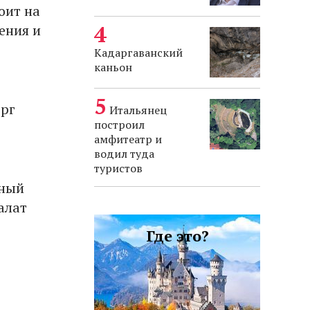
оит на
ения и
Кадаргаванский
каньон
ерг
Итальянец
построил
амфитеатр и
водил туда
туристов
нный
алат
Где это?