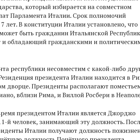
дарства, который избирается на совместном
лат Парламента Италии. Срок полномочий
7 лет. В конституции Италии установлено, что
может быть гражданин Итальянской Республик
т и обладающий гражданскими и политически
нта республики несовместим с какой-либо дру
Резиденция президента Италии находится в Ри
м дворце. Президенты располагают поместьем
ано, вблизи Рима, и Виллой Росбери в Неаполе
время президентом Италии является Джорджо
11-й человек, занимающий эту должность. Пос
зиденты Италии получают должность пожизне
очётную должность Почётного президента