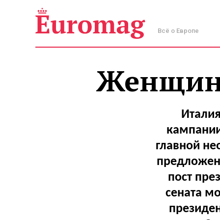
Всё о Европе
Женщину
Итали
кампании
главной не
предложен
пост пре
сената м
президен