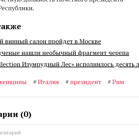
Республики.
также
й винный салон пройдет в Москве
ученые нашли необычный фрагмент черепа
llection Изумрудный Лес» исполнилось десять 
женщины
#
Италия
#
президент
#
Рим
рии (
0
)