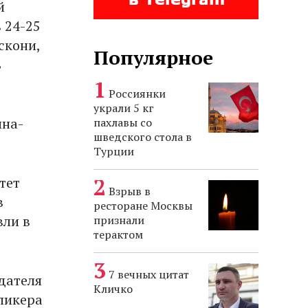
й
 24-25
скони,
Популярное
ь
Россиянки
украли 5 кг
ина-
пахлавы со
шведского стола в
Турции
тет
Взрыв в
в
ресторане Москвы
вли в
признали
терактом
7 вечных цитат
дателя
Кличко
спикера