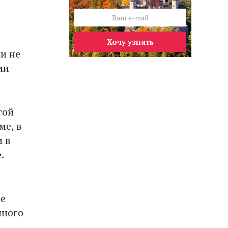
Хочу узнать
и не
ми
гой
ме, в
 в
.
ле
нного