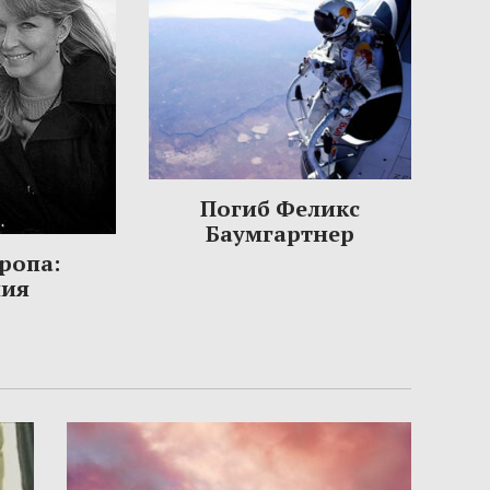
Погиб Феликс
Баумгартнер
ропа:
ния