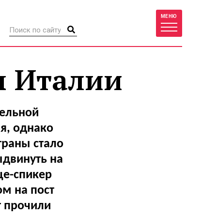
МЕНЮ
ы Италии
ельной
я, однако
траны стало
двинуть на
це-спикер
м на пост
т прочили