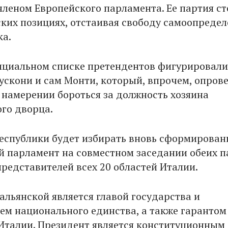
членом Европейского парламента. Ее партия ст
ких позициях, отстаивая свободу самоопредел
ка.
ициальном списке претендентов фигурировали
ускони и сам Монти, который, впрочем, опров
м намерении бороться за должность хозяина
го дворца.
еспублики будет избирать вновь сформирова
 парламент на совместном заседании обеих п
представителей всех 20 областей Италии.
альянской является главой государства и
ем национального единства, а также гарантом
Италии. Президент является конституционным