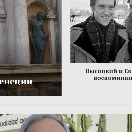
Высоцкий и Ев
воспомина
Венеции