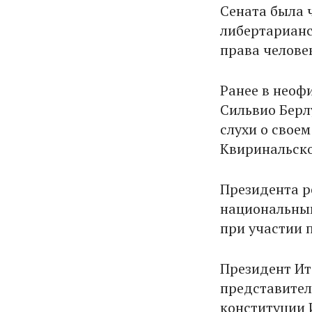
Сената была 
либертарианс
права челове
Ранее в неоф
Сильвио Берл
слухи о свое
Квиринальско
Президента р
национальный
при участии 
Президент Ит
представител
конституции 