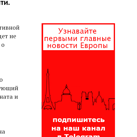
ти.
ативной
дет не
 о
о
дующий
ната и
на