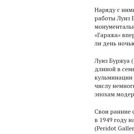
Наряду с ним
работы Луиз 
монументаль
«Гаража» впе
ли день ночью
Луиз Буржуа 
длиной в семь
кульминации 
числу немног
эпохам модер
Свои ранние 
в 1949 году н
(Peridot Gall