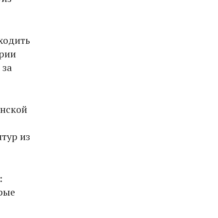
ходить
ерии
 за
анской
тур из
:
рые