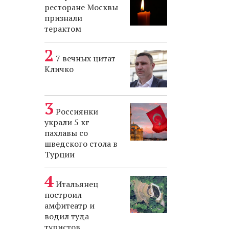
ресторане Москвы
признали
терактом
7 вечных цитат
Кличко
Россиянки
украли 5 кг
пахлавы со
шведского стола в
Турции
Итальянец
построил
амфитеатр и
водил туда
туристов