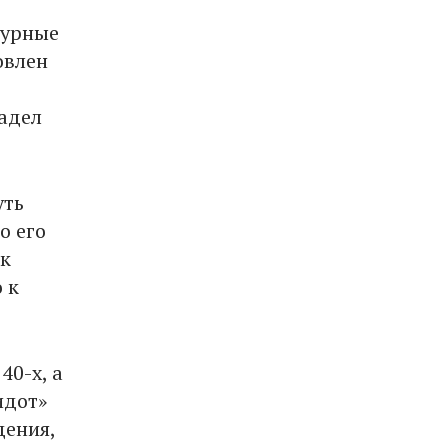
турные
овлен
ладел
уть
о его
 к
 к
40-х, а
идот»
дения,