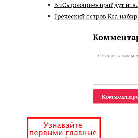
В «Сыроварне» пройдут ита
Греческий остров Кеа набир
Комментар
Комментиро