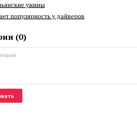
льянские ужины
ает популярность у дайверов
ии (
0
)
вать