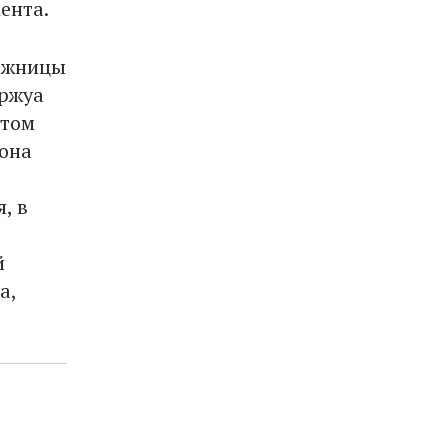
ента.
дожницы
уржуа
етом
 она
, в
й
а,