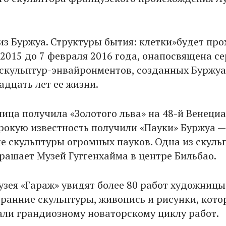
из Буржуа. Структуры бытия: клетки»
будет про
 2015 до 7 февраля 2016 года, онапосвящена с
кульптур-энвайронментов, созданных Буржуа
адцать лет ее жизни.
ница получила «Золотого льва» на 48-й Венеци
рокую известность получили «Пауки» Буржуа —
е скульптуры огромных пауков. Одна из скульп
крашает Музей Гуггенхайма в центре Бильбао.
узея «Гараж» увидят более 80 работ художницы
 ранние скульптуры, живопись и рисунки, кото
ли грандиозному новаторскому циклу работ.