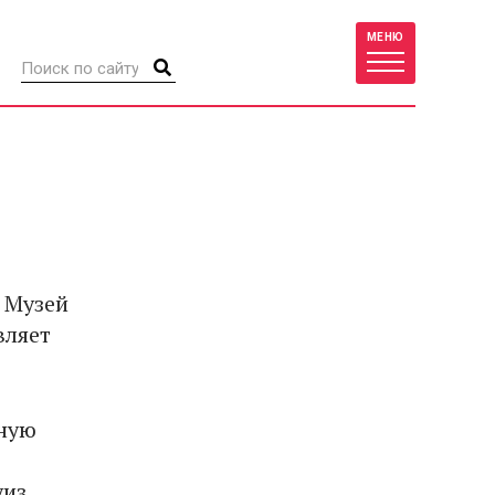
МЕНЮ
 Музей
вляет
ную
уиз