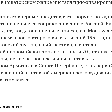
в новаторском жанре инсталляции-энвайронм
Гараже» впервые представляет творчество ху
это не первое ее соприкосновение с Россией. Б
ь лет, когда она впервые приехала в Москву л
 время своего второго визита весной 1934 года
ковский театральный фестиваль и стала
й первомайских торжеств. Почти 70 лет спустя
ткрылась ее ретроспективная выставка в
ном Эрмитаже в Санкт-Петербурге, став перво
изненной выставкой американского художник
в этом музее.
ь джелато