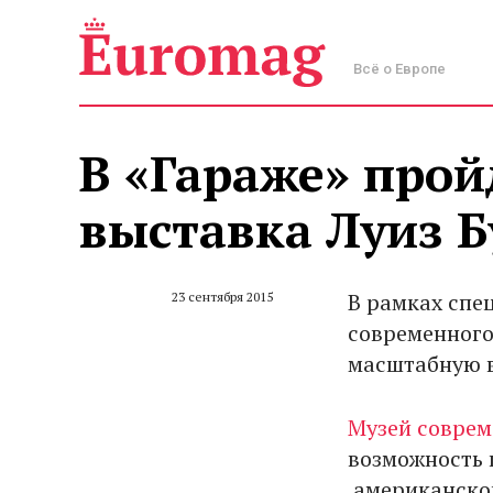
Всё о Европе
В «Гараже» про
выставка Луиз 
В рамках спе
23 сентября 2015
современного
масштабную в
Музей соврем
возможность 
американског