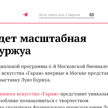
йдет масштабная
Буржуа
циальной программы 6-й Московской биеннале
 искусства «Гараж» впервые в Москве предста
ыставку Луиз Буржуа.
енного искусства «Гараж»
представит уникаль
поближе познакомиться с творчеством
о скульптора французского происхождения Л