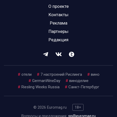
О проекте
Контакты
Реклама
Партнеры
Редакция
#
отели
#
7 настроений Рислинга
#
вино
#
GermanWineDay
#
виноделие
#
Riesling Weeks Russia
#
Санкт-Петербург
© 2026 Euromag.ru
18+
Вопросы и предложения:
sp@euromag.ru