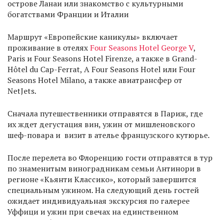
острове Ланаи или знакомство с культурными
богатствами Франции и Италии
Маршрут «Европейские каникулы» включает
проживание в отелях
Four Seasons Hotel George V
,
Paris и Four Seasons Hotel Firenze, а также в Grand-
Hôtel du Cap-Ferrat, A Four Seasons Hotel или Four
Seasons Hotel Milano, а также авиатрансфер от
NetJets.
Сначала путешественники отправятся в Париж, где
их ждет дегустация вин, ужин от мишленовского
шеф-повара и визит в ателье французского кутюрье.
После перелета во Флоренцию гости отправятся в тур
по знаменитым виноградникам семьи Антинори в
регионе «Кьянти Классико», который завершится
специальным ужином. На следующий день гостей
ожидает индивидуальная экскурсия по галерее
Уффици и ужин при свечах на единственном