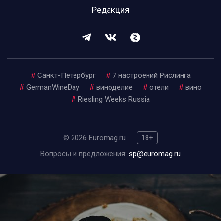
Редакция
#
Санкт-Петербург
#
7 настроений Рислинга
#
GermanWineDay
#
виноделие
#
отели
#
вино
#
Riesling Weeks Russia
© 2026 Euromag.ru
18+
Вопросы и предложения:
sp@euromag.ru