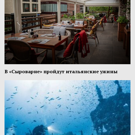
В «Сыроварне» пройдут итальянские ужины