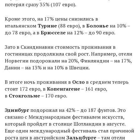
потерял сразу 35% (107 евро).
Кроме этого, на 17% цены снизились в
итальянском
Турине
(88 евро), в
Болонье
на 10% –
до 78 евро, а в
Брюсселе
на 12% – до 90 евро.
Зато в Скандинавии стоимость проживания в
гостиницах продолжила свой рост. Например, отели
Норвегии подорожали на 20%, Финляндии – на 17%,
Дании – на 13% и на 10% в Швеции.
В итоге ночь проживания в
Осло
в среднем теперь
стоит 172 евро, в
Копенгагене
– 161 евро,
в
Стокгольме
– 170 евро.
Эдинбург
подорожал на 42% – до 187 фунтов. Это
связано с Международным фестивалем искусств,
который пройдет в столице Шотландии в августе.
Еще один международный фестиваль стал причиной
роста цен в австрийском
Зальцбурге
– там отели