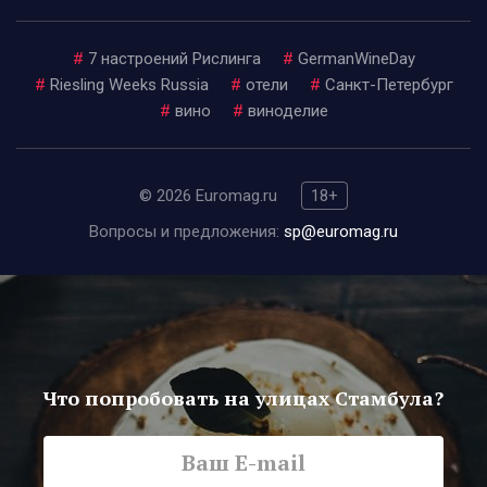
#
7 настроений Рислинга
#
GermanWineDay
#
Riesling Weeks Russia
#
отели
#
Санкт-Петербург
#
вино
#
виноделие
© 2026 Euromag.ru
18+
Вопросы и предложения:
sp@euromag.ru
Что попробовать на улицах Стамбула?