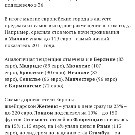
подешевело в 36.
В итоге многие европейские города в августе
предлагают самое выгодное размещение в этом году.
Например, средняя стоимость ночи проживания
в
Милане
упала до 119 евро – самый низкий
показатель 2011 года.
Аналогичная тенденция отмечена и в
Берлине
(83
евро),
Мадриде
(89 евро),
Мюнхене
(107
евро),
Брюсселе
(90 евро),
Неаполе
(82
евро),
Севилье
(66 евро),
Манчестере
(96 евро)
и
Бирмингеме
(72 евро).
Самые дорогие отели Европы –
швейцарской
Женевы
– упали в цене сразу на 23% –
до 220 евро.
Лондон
подешевел на 19% – до 150
фунтов. Стоимость отелей во
Флоренции
снизилась
на 15% (115 евро), на 14% упали цены в
Риме
(113
евро), но лидером по падению стал
Стамбул
– он