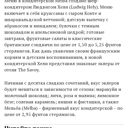
Меню в кондитерской Melba создано шеф-
кондитером Людвигом Хели (Ludwig Hely). Меню
включает в себя круасcаны с сыром Конте и
шварцвальдской ветчиной; датскую выпечку с
абрикосом и миндалем; булочки с темным
шоколадом и апельсиновой цедрой; готовые
завтраки, фруктовые салаты и классические
британские сэндвичи по цене от 1,50 до 5,25 фунтов
стерлингов. Как дань уважения своим французским
корням и детским воспоминаниям, в новой
кондитерской Хели представил знаковые эклеры от
отеля The Savoy.
Начиная с десятка сладких сочетаний, вкус эклеров
будет меняться в зависимости от сезона: маракуйя и
молочный шоколад; личи, роза и малина; лимонное
безе; соленая карамель; вишня и фисташки, а также
Мельба (Melba) – фирменный вкус кондитерской – по
цене от 2,95 фунтов стерлингов.