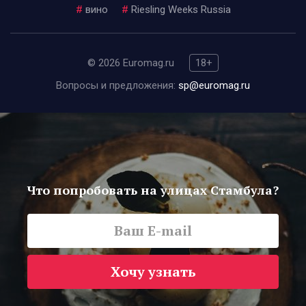
#
вино
#
Riesling Weeks Russia
© 2026 Euromag.ru
18+
Вопросы и предложения:
sp@euromag.ru
Что попробовать на улицах Стамбула?
Хочу узнать