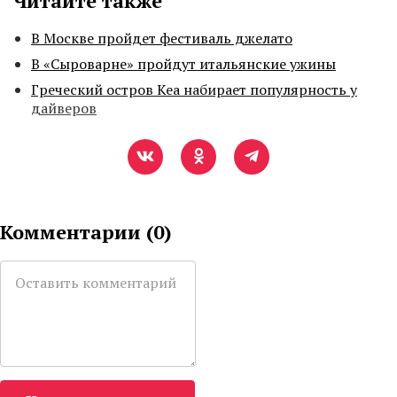
Читайте также
В Москве пройдет фестиваль джелато
В «Сыроварне» пройдут итальянские ужины
Греческий остров Кеа набирает популярность у
дайверов
Комментарии (
0
)