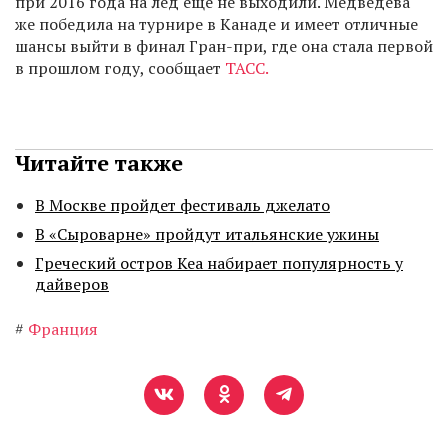
при 2016 года на лед еще не выходили. Медведева
же победила на турнире в Канаде и имеет отличные
шансы выйти в финал Гран-при, где она стала первой
в прошлом году, сообщает
ТАСС.
Читайте также
В Москве пройдет фестиваль джелато
В «Сыроварне» пройдут итальянские ужины
Греческий остров Кеа набирает популярность у
дайверов
#
Франция