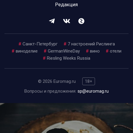
Редакция
#
Санкт-Петербург
#
7 настроений Рислинга
#
виноделие
#
GermanWineDay
#
вино
#
отели
#
Riesling Weeks Russia
© 2026 Euromag.ru
18+
Вопросы и предложения:
sp@euromag.ru