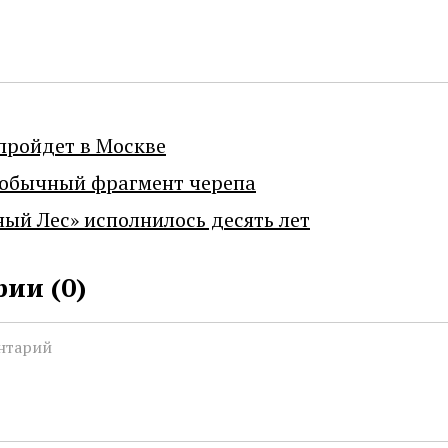
пройдет в Москве
еобычный фрагмент черепа
ный Лес» исполнилось десять лет
ии (
0
)