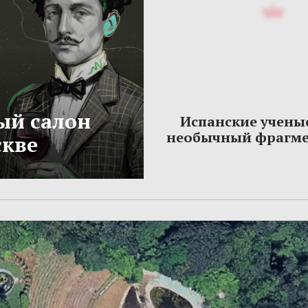
ый салон
Испанские учены
необычный фрагме
скве