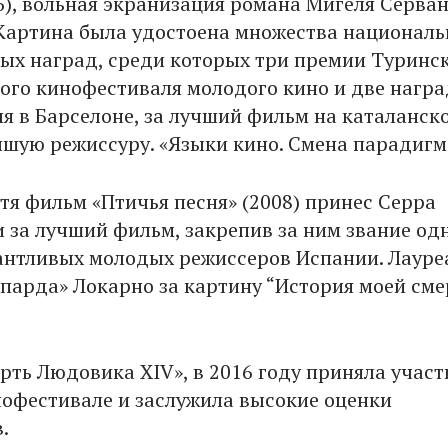
6), вольная экранизация романа Мигеля Серва
 Картина была удостоена множества националь
х наград, среди которых три премии Туринс
го кинофестиваля молодого кино и две нагр
я в Барселоне, за лучший фильм на каталанск
учшую режиссуру. «Языки кино. Смена парадигм
тя фильм «Птичья песня» (2008) принес Серра
 за лучший фильм, закрепив за ним звание одн
антливых молодых режиссеров Испании. Лауре
опарда» Локарно за картину “История моей сме
рть Людовика XIV», в 2016 году приняла участ
офестивале и заслужила высокие оценки
.