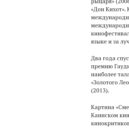
рыцаря» (200
«Дон Кихот».
международны
международно
кинофестивал
языке и за л
Два года спус
премию Гауди
наиболее тал
«Золотого Ле
(2013).
Картина «Сме
Каннском кин
кинокритиков