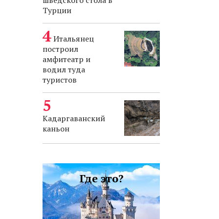
шведского стола в
Турции
Итальянец
построил
амфитеатр и
водил туда
туристов
Кадаргаванский
каньон
Где это?