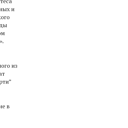
нтеса
ных и
кого
ады
ом
».
ого из
ат
рти”
ие в