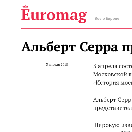
Всё о Европе
Альберт Серра п
3 апреля сост
3 апреля 2018
Московской ш
«История мое
Альберт Серр
представител
Широкую изве