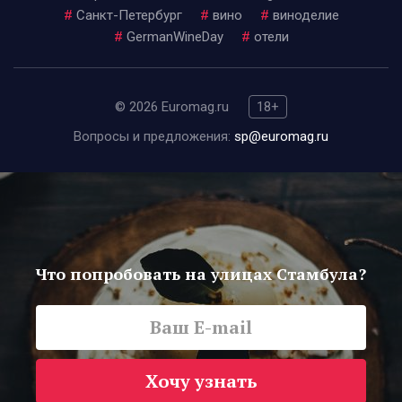
#
Санкт-Петербург
#
вино
#
виноделие
#
GermanWineDay
#
отели
© 2026 Euromag.ru
18+
Вопросы и предложения:
sp@euromag.ru
Что попробовать на улицах Стамбула?
Хочу узнать