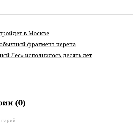
пройдет в Москве
еобычный фрагмент черепа
ный Лес» исполнилось десять лет
ии (
0
)