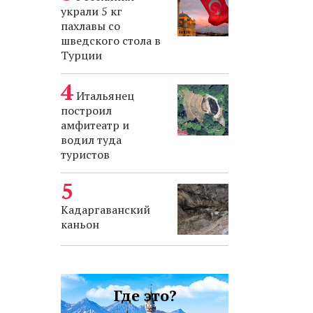
украли 5 кг
пахлавы со
шведского стола в
Турции
Итальянец
построил
амфитеатр и
водил туда
туристов
Кадаргаванский
каньон
Где это?