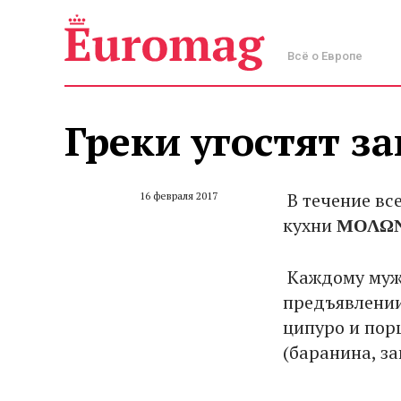
Всё о Европе
Греки угостят з
В течение все
16 февраля 2017
кухни
ΜΟΛΩΝ
Каждому мужч
предъявлении
ципуро и пор
(баранина, за