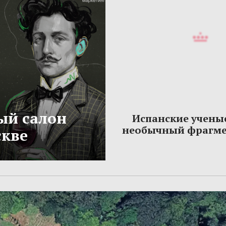
ый салон
Испанские учены
необычный фрагме
скве