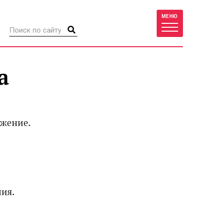
МЕНЮ
а
жение.
ия.