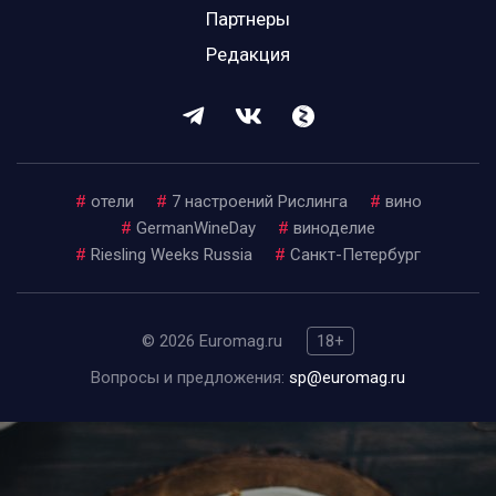
Партнеры
Редакция
#
отели
#
7 настроений Рислинга
#
вино
#
GermanWineDay
#
виноделие
#
Riesling Weeks Russia
#
Санкт-Петербург
© 2026 Euromag.ru
18+
Вопросы и предложения:
sp@euromag.ru