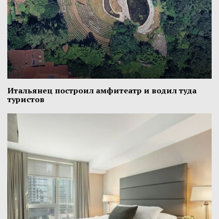
Итальянец построил амфитеатр и водил туда
туристов