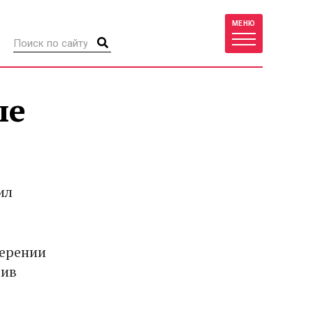
МЕНЮ
ые
ил
мерении
тив