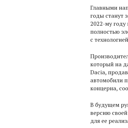
Главными нап
годы станут э
2022-му году
полностью эл
с технологие
Производител
который на д
Dacia, прода
автомобили п
концерна, со
В будущем ру
версию своей
для ее реализ