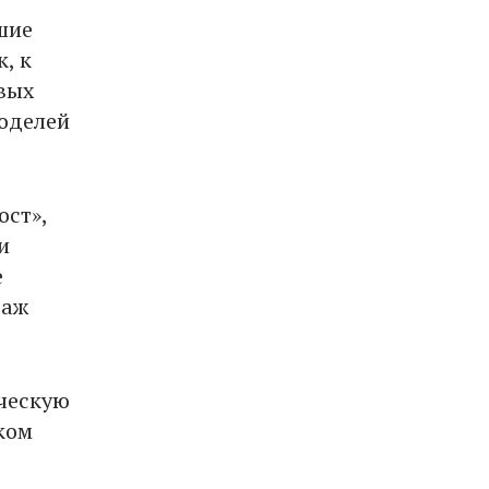
шие
, к
вых
моделей
ост»,
и
е
даж
ическую
ком