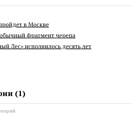
пройдет в Москве
еобычный фрагмент черепа
ный Лес» исполнилось десять лет
ии (
1
)