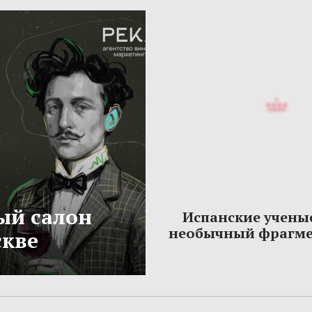
ый салон
Испанские учены
необычный фрагме
скве