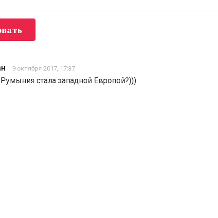
вать
ан
9 октября 2017, 17:37
 Румыния стала западной Европой?)))