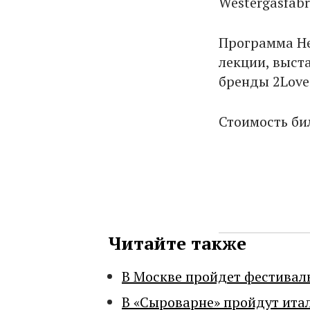
Westergasfabr
Программа Не
лекции, выст
бренды 2Love 
Стоимость бил
Читайте также
В Москве пройдет фестивал
В «Сыроварне» пройдут ита