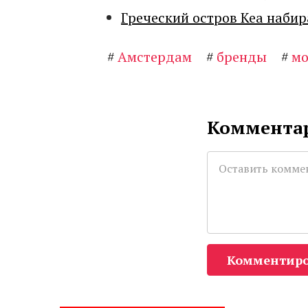
Греческий остров Кеа набир
#
Амстердам
#
бренды
#
м
Комментар
Комментиро