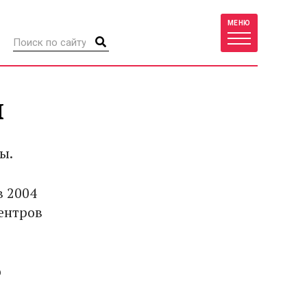
МЕНЮ
ы
ы.
в 2004
ентров
о