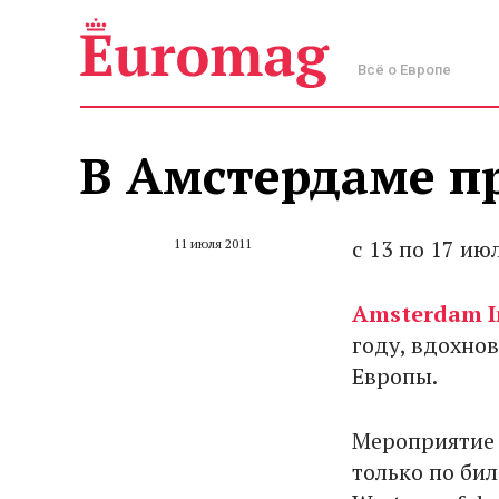
Всё о Европе
В Амстердаме п
с 13 по 17 и
11 июля 2011
Amsterdam I
году, вдохно
Европы.
Мероприятие 
только по би