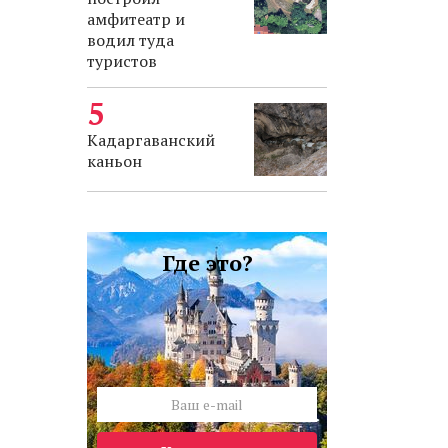
амфитеатр и
водил туда
туристов
Кадаргаванский
каньон
Где это?