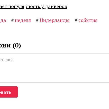
ает популярность у дайверов
ода
#
неделя
#
Нидерланды
#
события
ии (
0
)
вать