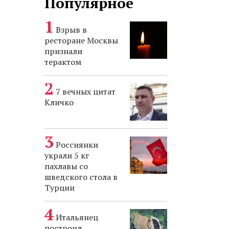
Популярное
Взрыв в
ресторане Москвы
признали
терактом
7 вечных цитат
Кличко
Россиянки
украли 5 кг
пахлавы со
шведского стола в
Турции
Итальянец
построил