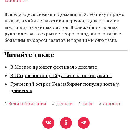
London 24
.
Вся еда здесь свежая и домашняя. Хлеб пекут прямо
в кафе, а чайные пакетики персонал делает сам из
шести видов чайных листов. В ближайших планах
руководства – открытие второго подобного кафе с
большим выбором салатов и горячими блюдами.
Читайте также
В Москве пройдет фестиваль джелато
В «Сыроварне» пройдут итальянские ужины
Греческий остров Кеа набирает популярность у
дайверов
#
Великобритания
#
деньги
#
кафе
#
Лондон