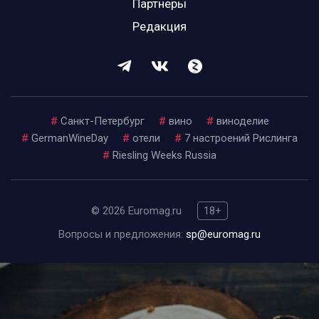
Партнеры
Редакция
#
Санкт-Петербург
#
вино
#
виноделие
#
GermanWineDay
#
отели
#
7 настроений Рислинга
#
Riesling Weeks Russia
© 2026 Euromag.ru
18+
Вопросы и предложения:
sp@euromag.ru