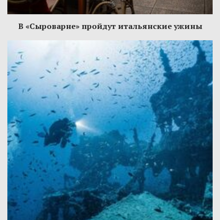
В «Сыроварне» пройдут итальянские ужины