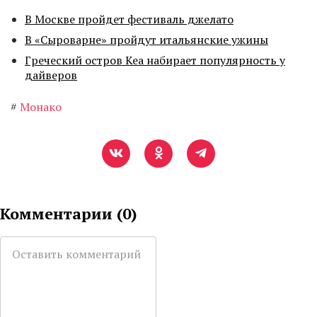
В Москве пройдет фестиваль джелато
В «Сыроварне» пройдут итальянские ужины
Греческий остров Кеа набирает популярность у
дайверов
#
Монако
Комментарии (
0
)