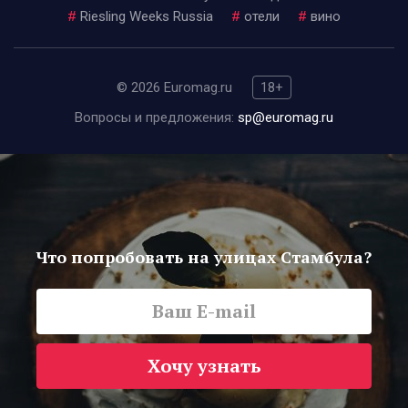
#
Riesling Weeks Russia
#
отели
#
вино
© 2026 Euromag.ru
18+
Вопросы и предложения:
sp@euromag.ru
Что попробовать на улицах Стамбула?
Хочу узнать