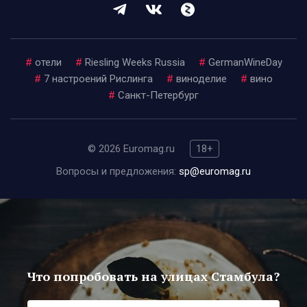
#
отели
#
Riesling Weeks Russia
#
GermanWineDay
#
7 настроений Рислинга
#
виноделие
#
вино
#
Санкт-Петербург
© 2026 Euromag.ru
18+
Вопросы и предложения:
sp@euromag.ru
Что попробовать на улицах Стамбула?