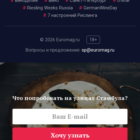
#
виноделие
#
вино
#
Санкт-Петербург
#
отели
#
Riesling Weeks Russia
#
GermanWineDay
#
7 настроений Рислинга
© 2026 Euromag.ru
18+
Вопросы и предложения:
sp@euromag.ru
Что попробовать на улицах Стамбула?
Хочу узнать