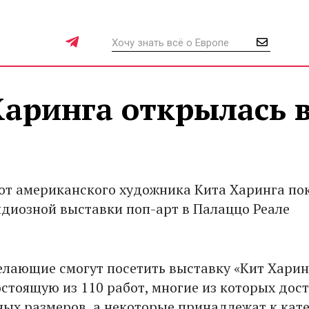
Харинга открылась 
бот американского художника Кита Харинга по
ндиозной выставки поп-арт в Палаццо Реале
елающие смогут посетить выставку «Кит Харин
остоящую из 110 работ, многие из которых дос
ых размеров, а некоторые принадлежат к кат