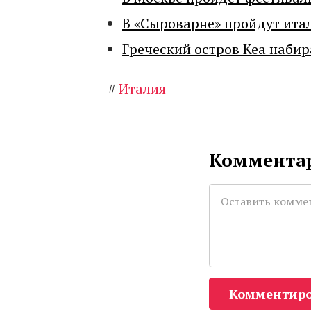
В «Сыроварне» пройдут ита
Греческий остров Кеа набир
#
Италия
Комментар
Комментиро