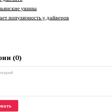
льянские ужины
ает популярность у дайверов
ии (
0
)
вать