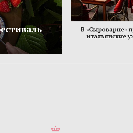
фестиваль
В «Сыроварне» 
итальянские 