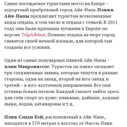
Самое посещаемое туристами место на Кипре –
курортный прибрежный город Айя-Напа.
Пляжи
Айя-Напы
предлагают туристам всевозможные
виды отдыха, в том числе и отдыха с семьей. В 2011
году они были признаны лучшими в Европе по
версии
TripAdvisor
. Помимо отдыха на море город
славится своей ночной жизнью, для которой там
созданы все условия.
Один из самых популярных пляжей Айя-Напы –
пляж Макрониссос
. Туристов на пляже ожидают
три соединенных залива, которые тянутся в разные
стороны, один на запад, второй на юго-запад и
третий – в юго-восточном направлении. Все они
устланы белым песком. Каждый сможет найти здесь
для себя спорт по душе: плавание, дайвинг, водные
лыжи, лодки, катамараны и т.д.
Пляж Сэнди Бэй,
расположеный в Айя-Напе,
находится в 370 метрах к востоку от Нисси. Пляж