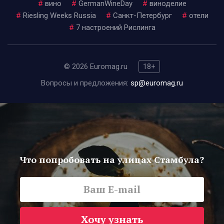
#
вино
#
GermanWineDay
#
виноделие
#
Riesling Weeks Russia
#
Санкт-Петербург
#
отели
#
7 настроений Рислинга
© 2026 Euromag.ru
18+
Вопросы и предложения:
sp@euromag.ru
Что попробовать на улицах Стамбула?
Хочу узнать