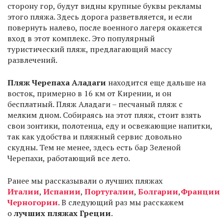
сторону гор, будут видны крупные буквы рекламы
этого пляжа. Здесь дорога разветвляется, и если
повернуть налево, после военного лагеря окажется
вход в этот комплекс. Это популярный
туристический пляж, предлагающий массу
развлечений.
Пляж Черепаха Аладаги
находится еще дальше на
восток, примерно в 16 км от Кирении, и он
бесплатный. Пляж Аладаги – песчаный пляж с
мелким дном. Собираясь на этот пляж, стоит взять
свои зонтики, полотенца, еду и освежающие напитки,
так как удобства и пляжный сервис довольно
скудны. Тем не менее, здесь есть бар Зеленой
Черепахи, работающий все лето.
Ранее мы рассказывали о лучших пляжах
Италии
,
Испании
,
Португалии
,
Болгарии
,
Франции
Черногории
. В следующий раз мы расскажем
о
лучших пляжах Греции
.