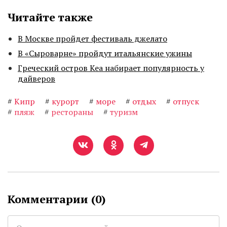
Читайте также
В Москве пройдет фестиваль джелато
В «Сыроварне» пройдут итальянские ужины
Греческий остров Кеа набирает популярность у
дайверов
#
Кипр
#
курорт
#
море
#
отдых
#
отпуск
#
пляж
#
рестораны
#
туризм
Комментарии (
0
)