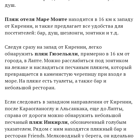
душ.
Пляж отеля Маре Монте
находится в 16 км к западу
от Кирении, и также предлагает все удобства для
посетителей: бар, душ, шезлонги, зонтики и т.д.
Следуя сразу на запад от Кирении, легко
обнаружить
пляж Гюзельяли
, примерно в 16 км от
города, в Лапте. Можно расслабиться под зонтиком
на лежаке и насладиться песчаным пляжем, который
превращается в каменистую черепицу при входе в
море. На пляже есть туалеты, а также бар и
небольшой ресторан.
Если следовать в западном направлении от Кирении,
после Караогланоглу и Альсанкака, еще до Лапты,
справа от дороги можно обнаружить небольшой
песчаный
пляж
Инкирли
, обозначенный голубым
указателем. Рядом с ним находятся пляжный бар и
ресторан Friends. Мелководный у берега, он идеально