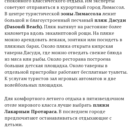
спокойного классического отдыха. Им эксперты
советуют отправиться в курортный город Лимассол.
В центре туристической
зоны Лимассола
лежит
большой и благоустроенный песчаный
пляж Дасуди
(Dasoudi Beach)
. Пляж вытянут на растояние более
километра вдоль эвкалиптовой рощи. На пляже
можно арендовать лежаки, зонтики или посидеть в
пляжных барах. Около пляжа открыта кипрская
таверна Дасуди, где можно отведать свежие блюда
из мяса или рыбы. Около ресторана построена
большая детская площадка. Около таверны в
отдельной пристройке работают бесплатные туалеты.
К услугам туристов зал игровых автоматов и две
волейбольных площадки.
Для комфортного летнего отдыха в пятизвездочном
отеле мирового класса лучше выбрать
пляжи
Лакарны
и Протараса
. В последнем городе
предпочитают останавливаться отдыхающие с
детьми.